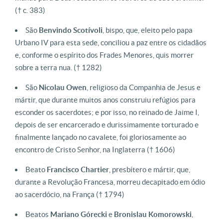
(† c. 383)
São
Benvindo
Scotívoli
, bispo, que, eleito pelo papa
Urbano IV para esta sede, conciliou a paz entre os cidadãos
e, conforme o espírito dos Frades Menores, quis morrer
sobre a terra nua.
(† 1282)
São
Nicolau
Owen
, religioso da Companhia de Jesus e
mártir, que durante muitos anos construiu refúgios para
esconder os sacerdotes; e por isso, no reinado de Jaime I,
depois de ser encarcerado e durissimamente torturado e
finalmente lançado no cavalete, foi gloriosamente ao
encontro de Cristo Senhor, na Inglaterra
(† 1606)
Beato
Francisco
Chartier
, presbítero e mártir, que,
durante a Revolução Francesa, morreu decapitado em ódio
ao sacerdócio, na França
(† 1794)
Beatos
Mariano Górecki
e
Bronislau Komorowski
,