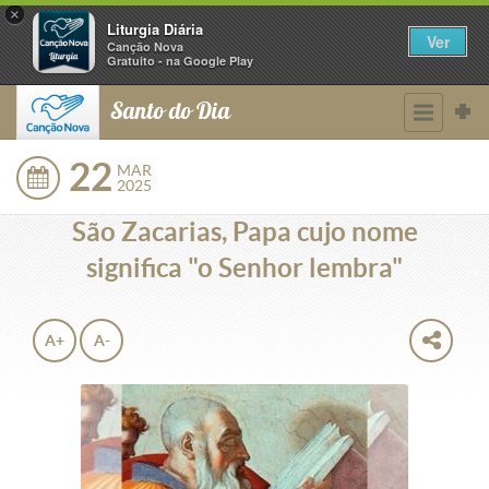
×
Liturgia Diária
Ver
Canção Nova
Gratuito - na Google Play
Santo do Dia
22
MAR
2025
São Zacarias, Papa cujo nome
significa "o Senhor lembra"
A+
A-