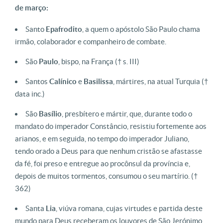
de março:
Santo
Epafrodito
, a quem o apóstolo São Paulo chama
irmão, colaborador e companheiro de combate.
São
Paulo
, bispo, na França
(† s. III)
Santos
Calínico
e
Basilissa
, mártires, na atual Turquia
(†
data inc.)
São
Basílio
, presbítero e mártir, que, durante todo o
mandato do imperador Constâncio, resistiu fortemente aos
arianos, e em seguida, no tempo do imperador Juliano,
tendo orado a Deus para que nenhum cristão se afastasse
da fé, foi preso e entregue ao procônsul da província e,
depois de muitos tormentos, consumou o seu martírio.
(†
362)
Santa
Lia
, viúva romana, cujas virtudes e partida deste
mundo para Deus receberam os louvores de São Jerónimo.