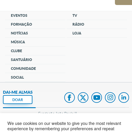
EVENTOS
TV
FORMAÇÃO
RÁDIO
NOTÍCIAS
LOJA
MÚSICA
CLUBE
SANTUÁRIO
COMUNIDADE
SOCIAL
DAI-ME ALMAS
DOAR
Fundação João Paulo II
We use cookies on our website to give you the most relevant
Pedido de Oração
experience by remembering your preferences and repeat