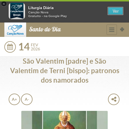
×
Liturgia Diária
Ver
Canção Nova
Gratuito - na Google Play
Santo do Dia
14
FEV
2026
São Valentim [padre] e São
Valentim de Terni [bispo]: patronos
dos namorados
A+
A-