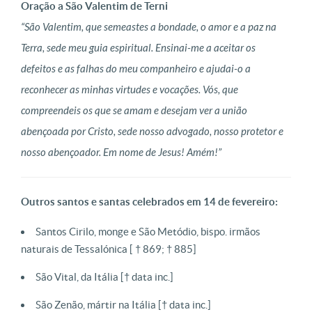
Oração a São Valentim de Terni
“São Valentim, que semeastes a bondade, o amor e a paz na
Terra, sede meu guia espiritual. Ensinai-me a aceitar os
defeitos e as falhas do meu companheiro e ajudai-o a
reconhecer as minhas virtudes e vocações. Vós, que
compreendeis os que se amam e desejam ver a união
abençoada por Cristo, sede nosso advogado, nosso protetor e
nosso abençoador. Em nome de Jesus! Amém!”
Outros santos e santas celebrados em 14 de fevereiro:
Santos Cirilo, monge e São Metódio, bispo. irmãos
naturais de Tessalónica [ † 869; † 885]
São Vital, da Itália [† data inc.]
São Zenão, mártir na Itália [† data inc.]