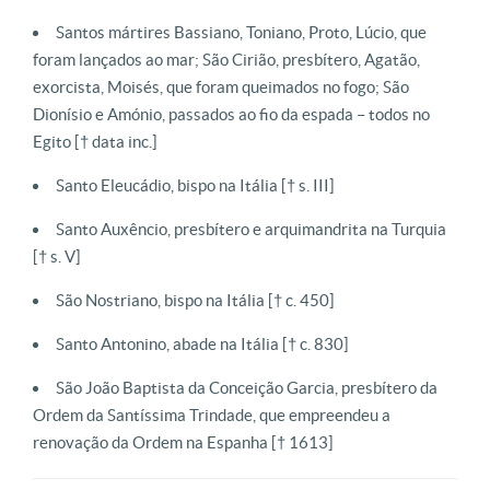
Santos mártires Bassiano, Toniano, Proto, Lúcio, que
foram lançados ao mar; São Cirião, presbítero, Agatão,
exorcista, Moisés, que foram queimados no fogo; São
Dionísio e Amónio, passados ao fio da espada – todos no
Egito [† data inc.]
Santo Eleucádio, bispo na Itália [† s. III]
Santo Auxêncio, presbítero e arquimandrita na Turquia
[† s. V]
São Nostriano, bispo na Itália [† c. 450]
Santo Antonino, abade na Itália [† c. 830]
São João Baptista da Conceição Garcia, presbítero da
Ordem da Santíssima Trindade, que empreendeu a
renovação da Ordem na Espanha [† 1613]