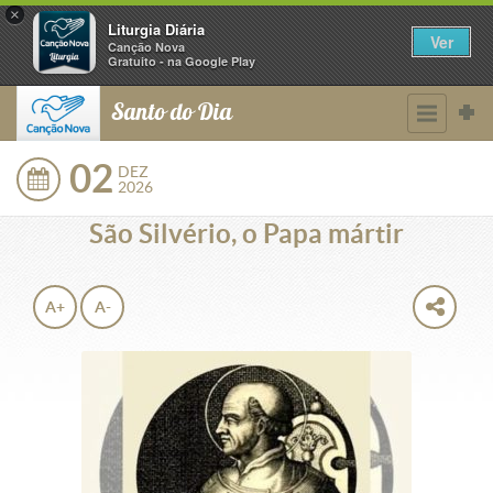
×
Liturgia Diária
Ver
Canção Nova
Gratuito - na Google Play
Santo do Dia
02
DEZ
2026
São Silvério, o Papa mártir
A+
A-