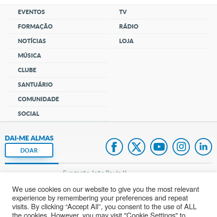
EVENTOS
TV
FORMAÇÃO
RÁDIO
NOTÍCIAS
LOJA
MÚSICA
CLUBE
SANTUÁRIO
COMUNIDADE
SOCIAL
DAI-ME ALMAS
DOAR
Fundação João Paulo II
We use cookies on our website to give you the most relevant
Pedido de Oração
experience by remembering your preferences and repeat
visits. By clicking “Accept All”, you consent to the use of ALL
Mapa do site
the cookies. However, you may visit "Cookie Settings" to