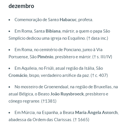
dezembro
Comemoração de Santo
Habacuc
, profeta.
Em Roma, Santa
Bibiana
, mártir, a quem o papa São
Simplício dedicou uma igreja no Esquilino.
(† data inc.)
E
m Roma, no cemitério de Ponciano, junto à Via
Portuense, São
Piménio
, presbítero e mártir.
(† s. III/IV)
Em Aquileia, no Friúli, atual região da Itália, São
Cromácio
, bispo, verdadeiro artífice da paz.
(† c. 407)
No mosteiro de Groenendaal, na região de Bruxellas, na
atual Bélgica, o Beato
João Ruysbroeck
, presbítero e
cónego regrante.
(†1381)
Em Múrcia, na Espanha, a Beata
Maria Ângela Astorch
,
abadessa da Ordem das Clarissas.
(† 1665)