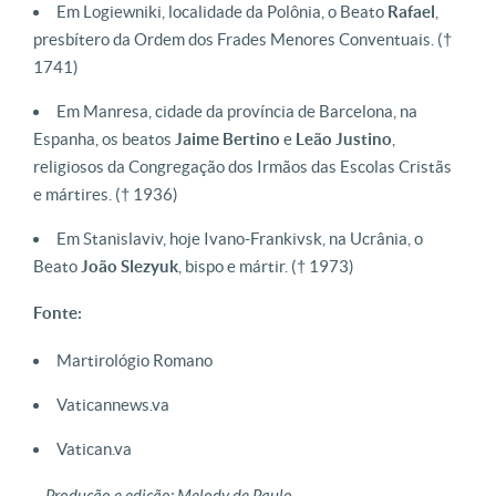
Em Logiewniki, localidade da Polônia, o Beato
Rafael
,
presbítero da Ordem dos Frades Menores Conventuais.
(†
1741)
Em Manresa, cidade da província de Barcelona, na
Espanha, os beatos
Jaime Bertino
e
Leão Justino
,
religiosos da Congregação dos Irmãos das Escolas Cristãs
e mártires.
(† 1936)
Em Stanislaviv, hoje Ivano-Frankivsk, na Ucrânia, o
Beato
João Slezyuk
, bispo e mártir.
(† 1973)
Fonte:
Martirológio Romano
Vaticannews.va
Vatican.va