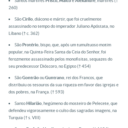
Santos mártires
Prisco, Malco
e
Alexandre
, mártires (†
260)
São
Cirilo
, diácono e mártir, que foi cruelmente
assassinado no tempo do imperador Juliano Apóstata, no
Líbano († c. 362)
São
Protério
, bispo, que, após um tumultuoso motim
popular, na Quinta-Feira Santa da Ceia do Senhor, foi
ferozmente assassinado pelos monofisitas, sequazes do
seu predecessor Dióscoro, no Egipto († 454)
São
Gontrão
ou
Guntrano
, rei dos Francos, que
distribuiu os tesouros da sua riqueza em favor das igrejas e
dos pobres, na França. († 593)
Santo
Hilarião
, hegúmeno do mosteiro de Pelecete, que
defendeu vigorosamente o culto das sagradas imagens, na
Turquia († s. VIII)