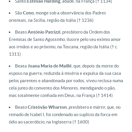
Santo
Estêvão Harding
, abade, na França († 1134)
São
Cono
, monge sob a observância dos Padres
orientais, na Sicília, região da Itália († 1236)
Beato
António Patrízzi
, presbítero da Ordem dos
Eremitas de Santo Agostinho, ilustre pelo seu exímio amor
aos irmãos e ao próximo, na Toscana, região da Itália († c.
1311)
Beata
Joana Maria de Maillé
, que, depois da morte do
esposo na guerra, reduzida à miséria e expulsa da sua casa
pelos parentes e abandonada por todos, viveu reclusa numa
cela junto do convento dos Menores, mendigando o pão,
mas totalmente confiada em Deus, na França († 1414)
Beato
Cristóvão Wharton
, presbítero e mártir, que, no
reinado de Isabel I, foi condenado ao suplício da forca em
ódio ao sacerdócio, na Inglaterra († 1600)