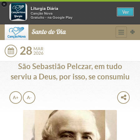
×
Liturgia Diária
Ver
Canção Nova
Gratuito - na Google Play
Santo do Dia
28
MAR
2026
São Sebastião Pelczar, em tudo
serviu a Deus, por isso, se consumiu
A+
A-