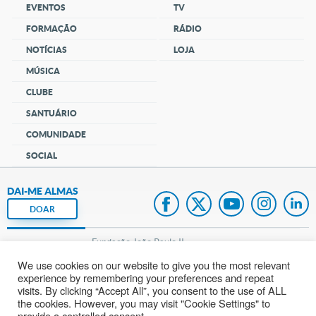
EVENTOS
TV
FORMAÇÃO
RÁDIO
NOTÍCIAS
LOJA
MÚSICA
CLUBE
SANTUÁRIO
COMUNIDADE
SOCIAL
DAI-ME ALMAS
DOAR
Fundação João Paulo II
We use cookies on our website to give you the most relevant
Pedido de Oração
experience by remembering your preferences and repeat
visits. By clicking “Accept All”, you consent to the use of ALL
Mapa do site
the cookies. However, you may visit "Cookie Settings" to
provide a controlled consent.