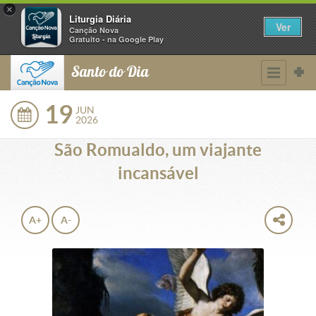
×
Liturgia Diária
Ver
Canção Nova
Gratuito - na Google Play
Santo do Dia
19
JUN
2026
São Romualdo, um viajante
incansável
A+
A-