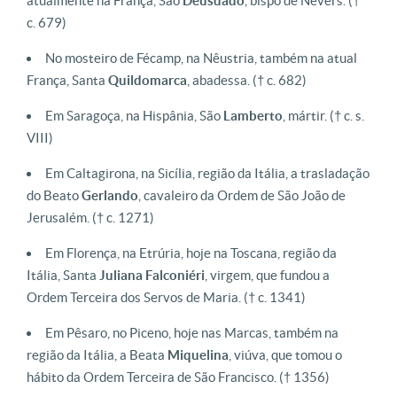
atualmente na França, São
Deusdado
, bispo de Nevers. (†
c. 679)
No mosteiro de Fécamp, na Nêustria, também na atual
França, Santa
Quildomarca
, abadessa. († c. 682)
Em Saragoça, na Hispânia, São
Lamberto
, mártir. († c. s.
VIII)
Em Caltagirona, na Sicília, região da Itália, a trasladação
do Beato
Gerlando
, cavaleiro da Ordem de São João de
Jerusalém. († c. 1271)
Em Florença, na Etrúria, hoje na Toscana, região da
Itália, Santa
Juliana
Falconiéri
, virgem, que fundou a
Ordem Terceira dos Servos de Maria. († c. 1341)
Em Pêsaro, no Piceno, hoje nas Marcas, também na
região da Itália, a Beata
Miquelina
, viúva, que tomou o
hábito da Ordem Terceira de São Francisco. († 1356)