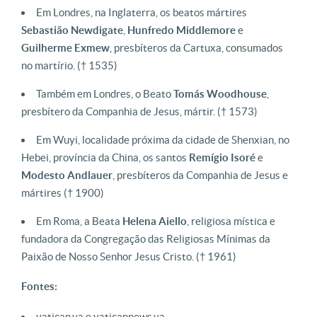
Em Londres, na Inglaterra, os beatos mártires
Sebastião Newdigate
,
Hunfredo
Middlemore
e
Guilherme
Exmew
, presbíteros da Cartuxa, consumados
no martírio. († 1535)
Também em Londres, o Beato
Tomás Woodhouse
,
presbítero da Companhia de Jesus, mártir. († 1573)
Em Wuyi, localidade próxima da cidade de Shenxian, no
Hebei, província da China, os santos
Remígio
Isoré
e
Modesto
Andlauer
, presbíteros da Companhia de Jesus e
mártires († 1900)
Em Roma, a Beata
Helena Aiello
, religiosa mística e
fundadora da Congregação das Religiosas Mínimas da
Paixão de Nosso Senhor Jesus Cristo. († 1961)
Fontes:
vatican.va e vaticannews.va