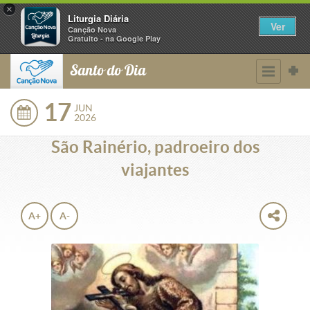
×
Liturgia Diária
Ver
Canção Nova
Gratuito - na Google Play
Santo do Dia
17
JUN
2026
São Rainério, padroeiro dos
viajantes
A+
A-