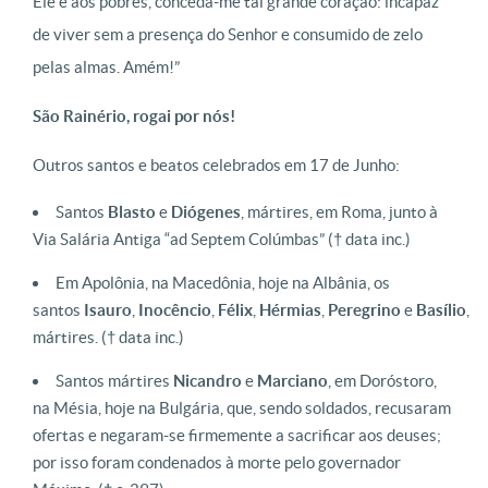
Ele e aos pobres, conceda-me tal grande coração: incapaz
de viver sem a presença do Senhor e consumido de zelo
pelas almas. Amém!”
São Rainério, rogai por nós!
Outros santos e beatos celebrados em 17 de Junho:
Santos
Blasto
e
Diógenes
, mártires, em Roma, junto à
Via Salária Antiga “ad Septem Colúmbas” († data inc.)
Em Apolônia, na Macedônia, hoje na Albânia, os
santos
Isauro
,
Inocêncio
,
Félix
,
Hérmias
,
Peregrino
e
Basílio
,
mártires. († data inc.)
Santos mártires
Nicandro
e
Marciano
, em Doróstoro,
na Mésia, hoje na Bulgária, que, sendo soldados, recusaram
ofertas e negaram-se firmemente a sacrificar aos deuses;
por isso foram condenados à morte pelo governador