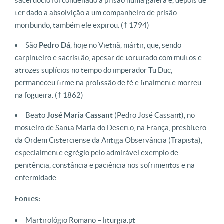
sacerdócio foi condenado à prisão numa galera e, depois de
ter dado a absolvição a um companheiro de prisão
moribundo, também ele expirou. († 1794)
São
Pedro
Dá
, hoje no Vietnã, mártir, que, sendo
carpinteiro e sacristão, apesar de torturado com muitos e
atrozes suplícios no tempo do imperador Tu Duc,
permaneceu firme na profissão de fé e finalmente morreu
na fogueira. († 1862)
Beato
José Maria Cassant
(Pedro José Cassant), no
mosteiro de Santa Maria do Deserto, na França, presbítero
da Ordem Cisterciense da Antiga Observância (Trapista),
especialmente egrégio pelo admirável exemplo de
penitência, constância e paciência nos sofrimentos e na
enfermidade.
Fontes:
Martirológio Romano – liturgia.pt