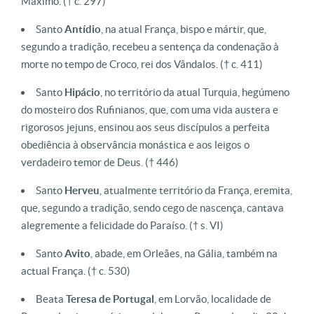
Máximo. († c. 297)
Santo
Antídio
, na atual França, bispo e mártir, que,
segundo a tradição, recebeu a sentença da condenação à
morte no tempo de Croco, rei dos Vândalos. († c. 411)
Santo
Hipácio
, no território da atual Turquia, hegúmeno
do mosteiro dos Rufinianos, que, com uma vida austera e
rigorosos jejuns, ensinou aos seus discípulos a perfeita
obediência à observância monástica e aos leigos o
verdadeiro temor de Deus. († 446)
Santo
Herveu
, atualmente território da França, eremita,
que, segundo a tradição, sendo cego de nascença, cantava
alegremente a felicidade do Paraíso. († s. VI)
Santo
Avito
, abade, em Orleães, na Gália, também na
actual França. († c. 530)
Beata
Teresa de Portugal
, em Lorvão, localidade de