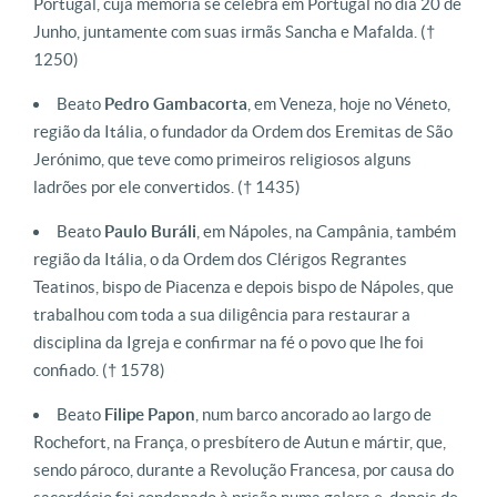
Portugal, cuja memória se celebra em Portugal no dia 20 de
Junho, juntamente com suas irmãs Sancha e Mafalda. (†
1250)
Beato
Pedro
Gambacorta
, em Veneza, hoje no Véneto,
região da Itália, o fundador da Ordem dos Eremitas de São
Jerónimo, que teve como primeiros religiosos alguns
ladrões por ele convertidos. († 1435)
Beato
Paulo Buráli
, em Nápoles, na Campânia, também
região da Itália, o da Ordem dos Clérigos Regrantes
Teatinos, bispo de Piacenza e depois bispo de Nápoles, que
trabalhou com toda a sua diligência para restaurar a
disciplina da Igreja e confirmar na fé o povo que lhe foi
confiado. († 1578)
Beato
Filipe
Papon
, num barco ancorado ao largo de
Rochefort, na França, o presbítero de Autun e mártir, que,
sendo pároco, durante a Revolução Francesa, por causa do