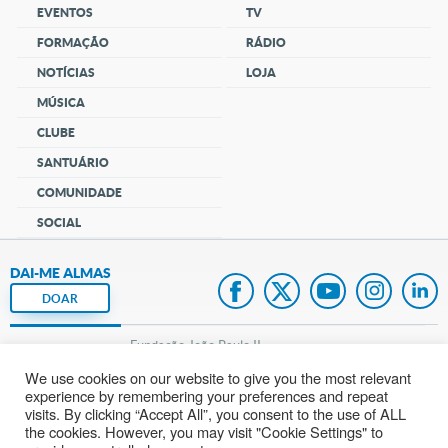
EVENTOS
TV
FORMAÇÃO
RÁDIO
NOTÍCIAS
LOJA
MÚSICA
CLUBE
SANTUÁRIO
COMUNIDADE
SOCIAL
DAI-ME ALMAS
DOAR
Fundação João Paulo II
We use cookies on our website to give you the most relevant
Pedido de Oração
experience by remembering your preferences and repeat
visits. By clicking “Accept All”, you consent to the use of ALL
Mapa do site
the cookies. However, you may visit "Cookie Settings" to