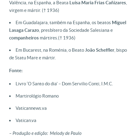
Valência, na Espanha, a Beata
Luísa Maria Frias Cañizares
,
virgem e mártir.
(† 1936)
Em Guadalajara, também na Espanha, os beatos
Miguel
Lasaga Carazo
, presbítero da Sociedade Salesiana e
companheiros
mártires.
(† 1936)
Em Bucarest, na Roménia, o Beato
João Scheffler
, bispo
de Statu Mare e mártir.
Fonte:
Livro ‘O Santo do dia’ – Dom Servilio Conti, I.M.C.
Martirológio Romano
Vaticannews.va
Vatican.va
– Produção e edição: Melody de Paulo