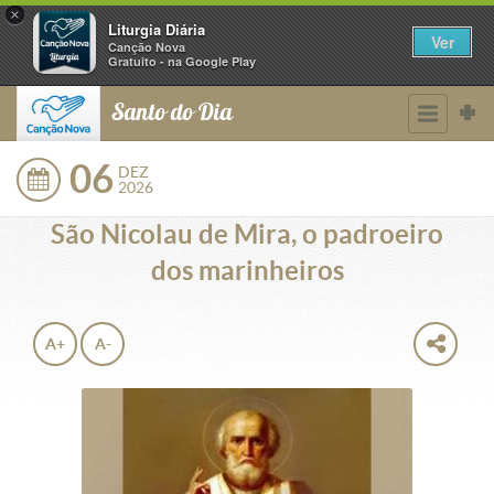
×
Liturgia Diária
Ver
Canção Nova
Gratuito - na Google Play
Santo do Dia
06
DEZ
2026
São Nicolau de Mira, o padroeiro
dos marinheiros
A+
A-