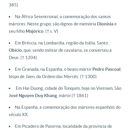
385)
Na África Setentrional, a comemoração dos santos
mártires. Neste grupo, são dignos de memória
Dionísia
e
seu filho
Majórico
.
(† s. V)
Em Bréscia, na Lombardia, região da Itália, Santo
Obício
, que, sendo militar de cavalaria, se converteu a
Deus.
(† 1204)
Em Granada, na Espanha, o beato mártir
Pedro Pascoal
,
bispo de Jaen, da Ordem das Mercês.
(† 1300)
Em Hai Duong, cidade do Tonquim, hoje no Vietnam, São
José Nguyen Duy Khang
, mártir.
(† 1861)
Na Espanha, a comemoração dos mártires espanhóis do
século XX.
Em Picadero de Paterna, localidade da província de