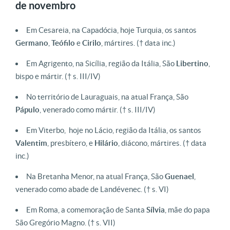
de novembro
Em Cesareia, na Capadócia, hoje Turquia, os santos
Germano
,
Teófilo
e
Cirilo
, mártires.
(† data inc.)
Em Agrigento, na Sicília, região da Itália, São
Libertino
,
bispo e mártir.
(† s. III/IV)
No território de Lauraguais, na atual França, São
Pápulo
, venerado como mártir.
(† s. III/IV)
Em Viterbo, hoje no Lácio, região da Itália, os santos
Valentim
, presbítero, e
Hilário
, diácono, mártires.
(† data
inc.)
Na Bretanha Menor, na atual França, São
Guenael
,
venerado como abade de Landévenec.
(† s. VI)
Em Roma, a comemoração de Santa
Sílvia
, mãe do papa
São Gregório Magno.
(† s. VII)