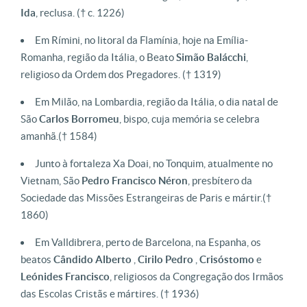
Ida
, reclusa.
(† c. 1226)
Em Rímini, no litoral da Flamínia, hoje na Emília-
Romanha, região da Itália, o Beato
Simão Balácchi
,
religioso da Ordem dos Pregadores.
(† 1319)
Em Milão, na Lombardia, região da Itália, o dia natal de
São
Carlos
Borromeu
, bispo, cuja memória se celebra
amanhã.
(† 1584)
J
unto à fortaleza Xa Doai, no Tonquim, atualmente no
Vietnam, São
Pedro
Francisco
Néron
, presbítero da
Sociedade das Missões Estrangeiras de Paris e mártir.
(†
1860)
Em Valldibrera, perto de Barcelona, na Espanha, os
beatos
Cândido Alberto
,
Cirilo Pedro
,
Crisóstomo
e
Leónides Francisco
, religiosos da Congregação dos Irmãos
das Escolas Cristãs e mártires.
(† 1936)