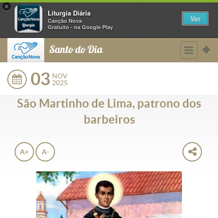
×
Liturgia Diária
Ver
Canção Nova
Gratuito - na Google Play
Santo do Dia
03
NOV
2025
São Martinho de Lima, patrono dos
barbeiros
A+
A-