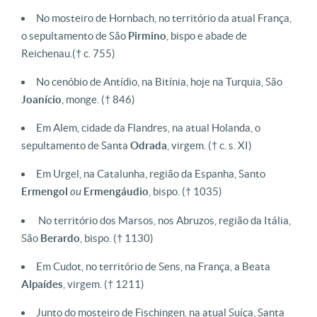
No mosteiro de Hornbach, no território da atual França,
o sepultamento de São
Pirmino
, bispo e abade de
Reichenau.
(† c. 755)
No cenóbio de Antídio, na Bitínia, hoje na Turquia, São
Joanício
, monge.
(† 846)
Em Alem, cidade da Flandres, na atual Holanda, o
sepultamento de Santa
Odrada
, virgem.
(† c. s. XI)
Em Urgel, na Catalunha, região da Espanha, Santo
Ermengol
ou
Ermengáudio
, bispo.
(† 1035)
No território dos Marsos, nos Abruzos, região da Itália,
São
Berardo
, bispo.
(† 1130)
Em Cudot, no território de Sens, na França, a Beata
Alpaídes
, virgem.
(† 1211)
Junto do mosteiro de Fischingen, na atual Suíça, Santa