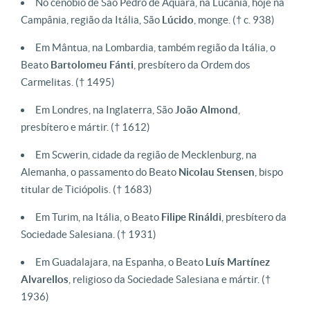
No cenóbio de São Pedro de Aquara, na Lucânia, hoje na
Campânia, região da Itália, São
Lúcido
, monge. († c. 938)
Em Mântua, na Lombardia, também região da Itália, o
Beato
Bartolomeu Fánti
, presbítero da Ordem dos
Carmelitas. († 1495)
Em Londres, na Inglaterra, São
João Almond
,
presbítero e mártir. († 1612)
Em Scwerin, cidade da região de Mecklenburg, na
Alemanha, o passamento do Beato
Nicolau Stensen
, bispo
titular de Ticiópolis. († 1683)
Em Turim, na Itália, o Beato
Filipe Rináldi
, presbítero da
Sociedade Salesiana. († 1931)
Em Guadalajara, na Espanha, o Beato
Luís Martínez
Alvarellos
, religioso da Sociedade Salesiana e mártir. (†
1936)