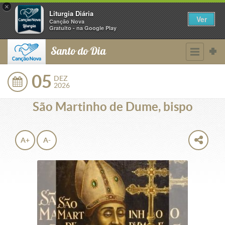
×
Liturgia Diária
Ver
Canção Nova
Gratuito - na Google Play
Santo do Dia
05
DEZ
2026
São Martinho de Dume, bispo
A+
A-