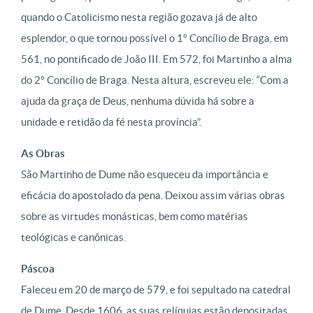
quando o Catolicismo nesta região gozava já de alto
esplendor, o que tornou possível o 1° Concílio de Braga, em
561, no pontificado de João III. Em 572, foi Martinho a alma
do 2° Concílio de Braga. Nesta altura, escreveu ele: “Com a
ajuda da graça de Deus, nenhuma dúvida há sobre a
unidade e retidão da fé nesta província”.
As Obras
São Martinho de Dume não esqueceu da importância e
eficácia do apostolado da pena. Deixou assim várias obras
sobre as virtudes monásticas, bem como matérias
teológicas e canônicas.
Páscoa
Faleceu em 20 de março de 579, e foi sepultado na catedral
de Dume. Desde 1606, as suas relíquias estão depositadas