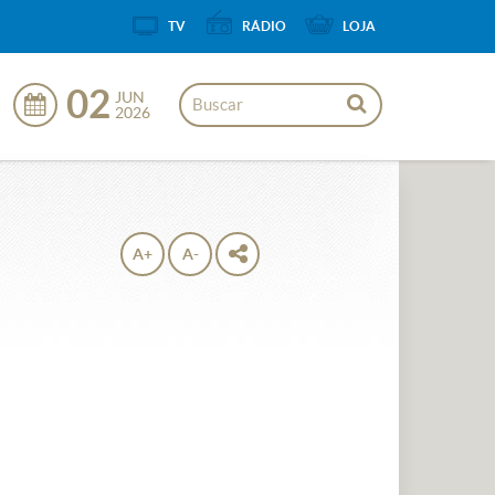
TV
RÁDIO
LOJA
02
JUN
2026
A+
A-