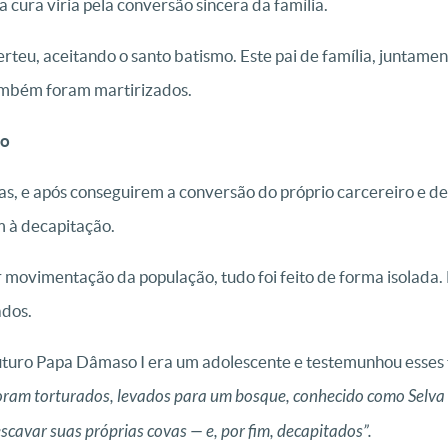
 cura viria pela conversão sincera da família.
erteu, aceitando o santo batismo. Este pai de família, juntamen
ambém foram martirizados.
so
as, e após conseguirem a conversão do próprio carcereiro e de 
 à decapitação.
r movimentação da população, tudo foi feito de forma isolad
ados.
uturo Papa Dâmaso I era um adolescente e testemunhou esses f
oram torturados, levados para um bosque, conhecido como Selva
cavar suas próprias covas — e, por fim, decapitados”.