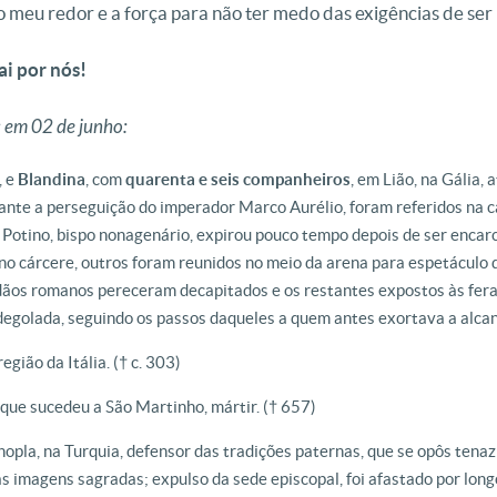
o meu redor e a força para não ter medo das exigências de ser
ai por nós!
 em 02 de junho:
, e
Blandina
, com
quarenta e seis companheiros
, em Lião, na Gália,
nte a perseguição do imperador Marco Aurélio, foram referidos na ca
es, Potino, bispo nonagenário, expirou pouco tempo depois de ser encar
 cárcere, outros foram reunidos no meio da arena para espetáculo d
dãos romanos pereceram decapitados e os restantes expostos às fera
 degolada, seguindo os passos daqueles a quem antes exortava a alcan
região da Itália. († c. 303)
que sucedeu a São Martinho, mártir. († 657)
inopla, na Turquia, defensor das tradições paternas, que se opôs ten
as imagens sagradas; expulso da sede episcopal, foi afastado por lon