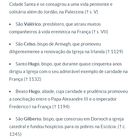
Cidade Santa e se consagrou a uma vida penitente e
solitária além do Jordão, na Palestina
(† s. V)
São
Valérico
, presbítero, que atraiu muitos
companheiros à vida eremítica na França
(† s. VII)
São
Celso
, bispo de Armagh, que promoveu
diligentemente a renovação da Igreja na Irlanda
(† 1129)
Santo
Hugo
, bispo, que durante quase cinquenta anos
dirigiu a Igreja com o seu admirável exemplo de caridade na
França
(† 1132)
Beato
Hugo
, abade, cuja caridade e prudência promoveu
a conciliação entre o Papa Alexandre III e o imperador
Frederico I na França
(† 1194)
São
Gilberto
, bispo, que construiu em Dornoch a igreja
catedral e fundou hospícios para os pobres na Escócia.
(† c.
1245)