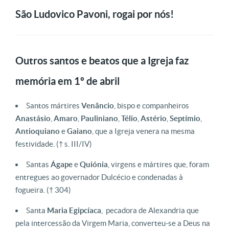
São Ludovico Pavoni, rogai por nós!
Outros santos e beatos que a Igreja faz
memória em 1º de abril
S
antos mártires
Venâncio
, bispo e companheiros
Anastásio
,
Amaro
,
Pauliniano
,
Télio
,
Astério
,
Septímio
,
Antioquiano
e
Gaiano
, que a Igreja venera na mesma
festividade.
(† s. III/IV)
S
antas
Ágape
e
Quiónia
, virgens e mártires que, foram
entregues ao governador Dulcécio e condenadas à
fogueira.
(† 304)
Santa
Maria
Egipcíaca
, pecadora de Alexandria que
pela intercessão da Virgem Maria, converteu-se a Deus na