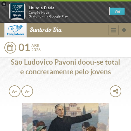
×
Liturgia Diária
Ver
Canção Nova
Gratuito - na Google Play
Santo do Dia
01
ABR
2026
São Ludovico Pavoni doou-se total
e concretamente pelo jovens
A+
A-