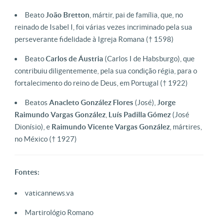
Beato
João
Bretton
, mártir, pai de família, que, no
reinado de Isabel I, foi várias vezes incriminado pela sua
perseverante fidelidade à Igreja Romana
(† 1598)
Beato
Carlos de Áustria
(Carlos I de Habsburgo), que
contribuiu diligentemente, pela sua condição régia, para o
fortalecimento do reino de Deus, em Portugal
(† 1922)
Beatos
Anacleto
González Flores
(José),
Jorge
Raimundo Vargas González
,
Luís Padilla Gómez
(José
Dionísio), e
Raimundo Vicente Vargas González
, mártires,
no México
(† 1927)
Fontes:
vaticannews.va
Martirológio Romano