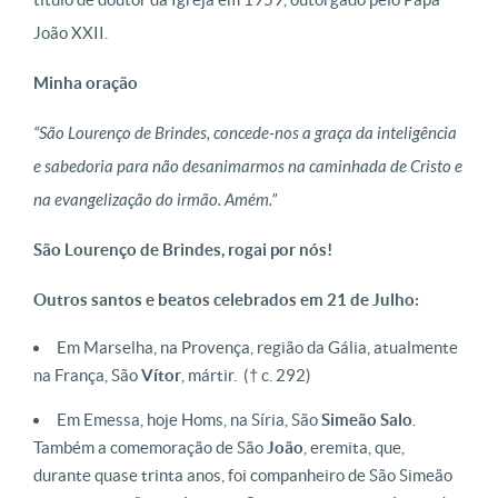
João XXII.
Minha oração
“São Lourenço de Brindes, concede-nos a graça da inteligência
e sabedoria para não desanimarmos na caminhada de Cristo e
na evangelização do irmão. Amém.”
São Lourenço de Brindes, rogai por nós!
Outros santos e beatos celebrados em 21 de Julho:
Em Marselha, na Provença, região da Gália, atualmente
na França, São
Vítor
, mártir.
(† c. 292)
Em Emessa, hoje Homs, na Síria, São
Simeão Salo
.
Também a comemoração de São
João
, eremita, que,
durante quase trinta anos, foi companheiro de São Simeão