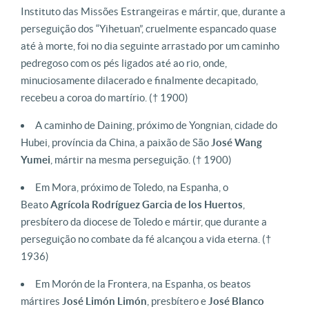
Instituto das Missões Estrangeiras e mártir, que, durante a
perseguição dos “Yihetuan”, cruelmente espancado quase
até à morte, foi no dia seguinte arrastado por um caminho
pedregoso com os pés ligados até ao rio, onde,
minuciosamente dilacerado e finalmente decapitado,
recebeu a coroa do martírio.
(† 1900)
A caminho de Daining, próximo de Yongnian, cidade do
Hubei, província da China, a paixão de São
José Wang
Yumei
, mártir na mesma perseguição.
(† 1900)
Em Mora, próximo de Toledo, na Espanha, o
Beato
Agrícola Rodríguez Garcia de los Huertos
,
presbítero da diocese de Toledo e mártir, que durante a
perseguição no combate da fé alcançou a vida eterna.
(†
1936)
Em Morón de la Frontera, na Espanha, os beatos
mártires
José Limón Limón
, presbítero e
José Blanco