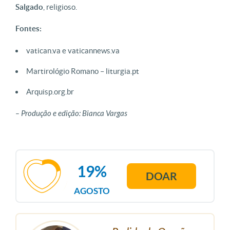
Salgado
, religioso.
Fontes:
vatican.va e vaticannews.va
Martirológio Romano – liturgia.pt
Arquisp.org.br
– Produção e edição: Bianca Vargas
19%
DOAR
AGOSTO