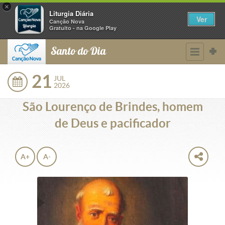
×
Liturgia Diária
Ver
Canção Nova
Gratuito - na Google Play
Santo do Dia
21
JUL
2026
São Lourenço de Brindes, homem
de Deus e pacificador
A+
A-