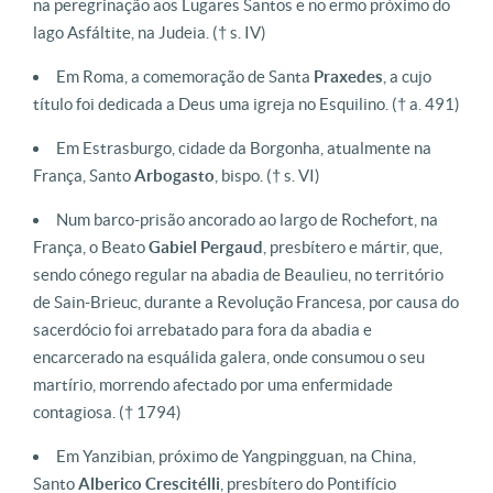
na peregrinação aos Lugares Santos e no ermo próximo do
lago Asfáltite, na Judeia.
(† s. IV)
Em Roma, a comemoração de Santa
Praxedes
, a cujo
título foi dedicada a Deus uma igreja no Esquilino.
(† a. 491)
Em Estrasburgo, cidade da Borgonha, atualmente na
França, Santo
Arbogasto
, bispo.
(† s. VI)
Num barco-prisão ancorado ao largo de Rochefort, na
França, o Beato
Gabiel
Pergaud
, presbítero e mártir, que,
sendo cónego regular na abadia de Beaulieu, no território
de Sain-Brieuc, durante a Revolução Francesa, por causa do
sacerdócio foi arrebatado para fora da abadia e
encarcerado na esquálida galera, onde consumou o seu
martírio, morrendo afectado por uma enfermidade
contagiosa.
(† 1794)
Em Yanzibian, próximo de Yangpingguan, na China,
Santo
Alberico Crescitélli
, presbítero do Pontifício