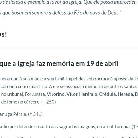
 de defesa e exemplo a favor da Igreja. Que ele possa interceder
ra que busquem sempre a defesa da Fé e do povo de Deus.”
ós!
que a Igreja faz memória em 19 de abril
endou que à sua mãe e à sua irmã, impelidas sob tortura à apostasia, f
e coroado com o martírio. A ele se associa a memória de outros santos
o
no tribunal, Fortunata,
Vitorino, Vítor, Herémio, Crédula, Hereda, D
s de fome no cárcere. († 250)
 antiga Pérsia. († 341)
exílio por defender o culto das sagradas imagens, na atual Turquia. (†