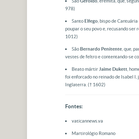
São
Geroldo
, eremita, que, segu
978)
Santo
Elfego
, bispo de Cantuária
poupar o seu povo e, recusando ser r
1012)
São
Bernardo Penitente
, que, p
vestes de feltro e contentando-se c
Beato mártir
Jaime Dukett
, hom
foi enforcado no reinado de Isabel I,
Inglaterra. († 1602)
Fontes:
vaticannews.va
Martirológio Romano