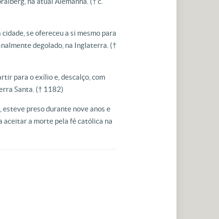
ralberg, na atual Alemanha. († c.
 cidade, se ofereceu a si mesmo para
inalmente degolado, na Inglaterra. (†
tir para o exílio e, descalço, com
erra Santa. († 1182)
s, esteve preso durante nove anos e
 aceitar a morte pela fé católica na