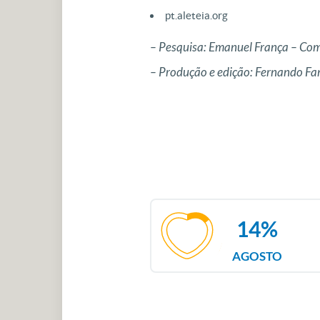
pt.aleteia.org
– Pesquisa: Emanuel França – C
– Produção e edição: Fernando F
14%
AGOSTO