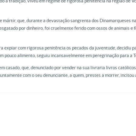
ndo a tradição, viveu em regime de rigorosa penitência na região de Vo
 e mártir, que, durante a devastação sangrenta dos Dinamarqueses na
esgatado por dinheiro, foi cruelmente ferido com ossos de animais e f
ara expiar com rigorosa penitência os pecados da juventude, decidiu par
om pouco alimento, seguiu incansavelmente em peregrinação para a T
em casado, que, denunciado por vender na sua livraria livros católico
 juntamente com o seu denunciante, a quem, prestes a morrer, incitou a