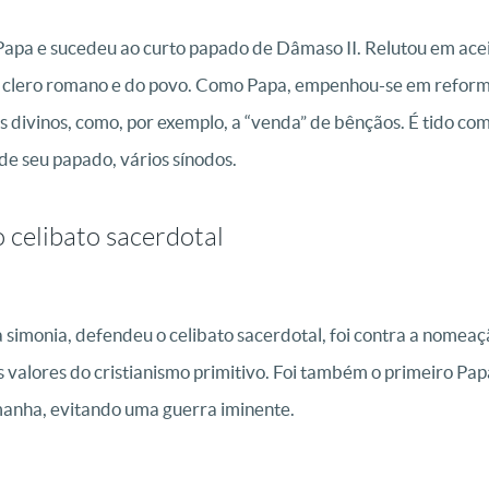
 Papa e sucedeu ao curto papado de Dâmaso II. Relutou em acei
o clero romano e do povo. Como Papa, empenhou-se em reformas
s divinos, como, por exemplo, a “venda” de bênçãos. É tido co
de seu papado, vários sínodos.
 celibato sacerdotal
 simonia, defendeu o celibato sacerdotal, foi contra a nomeaç
s valores do cristianismo primitivo. Foi também o primeiro Pap
manha, evitando uma guerra iminente.