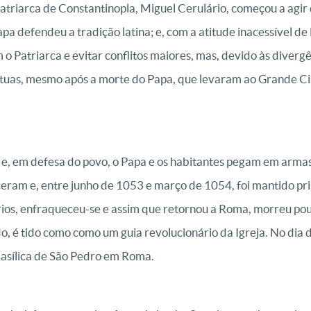
atriarca de Constantinopla, Miguel Cerulário, começou a agir d
apa defendeu a tradição latina; e, com a atitude inacessível d
 Patriarca e evitar conflitos maiores, mas, devido às divergên
uas, mesmo após a morte do Papa, que levaram ao Grande Cis
 e, em defesa do povo, o Papa e os habitantes pegam em armas
ram e, entre junho de 1053 e março de 1054, foi mantido pris
rios, enfraqueceu-se e assim que retornou a Roma, morreu pou
, é tido como como um guia revolucionário da Igreja. No dia 
Basílica de São Pedro em Roma.