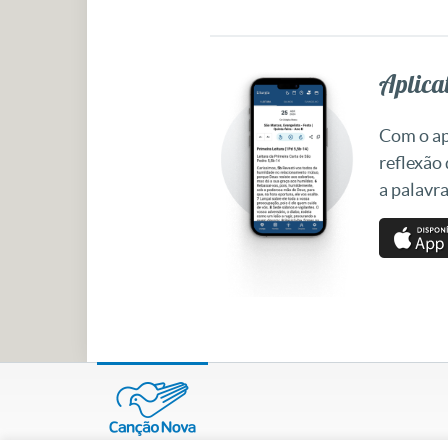
Aplicat
Com o apl
reflexão
a palavra