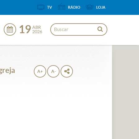
TV
RÁDIO
LOJA
19
ABR
2026
greja
A+
A-