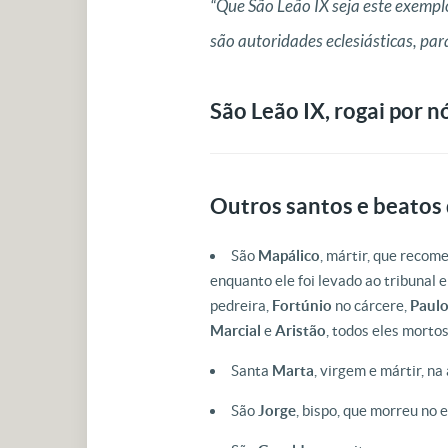
“Que São Leão IX seja este exemplo
são autoridades eclesiásticas, pa
São Leão IX, rogai por n
Outros santos e beatos 
São
Mapálico
, mártir, que recom
enquanto ele foi levado ao tribunal 
pedreira,
Fortúnio
no cárcere,
Paul
Marcial
e
Aristão
, todos eles morto
Santa
Marta
, virgem e mártir, na
São
Jorge
, bispo, que morreu no 