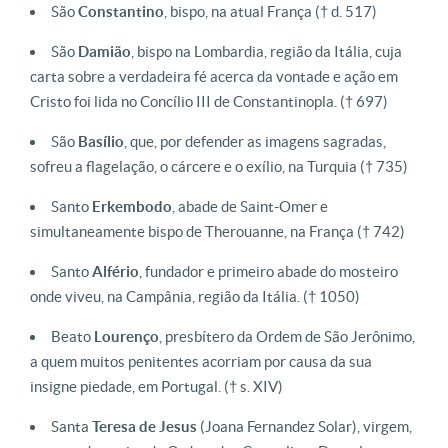
São
Constantino
, bispo, na atual França
(† d. 517)
São
Damião
, bispo na Lombardia, região da Itália, cuja
carta sobre a verdadeira fé acerca da vontade e ação em
Cristo foi lida no Concílio III de Constantinopla.
(† 697)
São
Basílio
, que, por defender as imagens sagradas,
sofreu a flagelação, o cárcere e o exílio, na Turquia
(† 735)
Santo
Erkembodo
, abade de Saint-Omer e
simultaneamente bispo de Therouanne, na França
(† 742)
Santo
Alfério
, fundador e primeiro abade do mosteiro
onde viveu, na Campânia, região da Itália.
(† 1050)
Beato
Lourenço
, presbítero da Ordem de São Jerônimo,
a quem muitos penitentes acorriam por causa da sua
insigne piedade, em Portugal.
(† s. XIV)
Santa
Teresa de Jesus
(Joana Fernandez Solar), virgem,