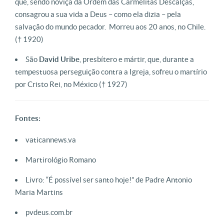
que, sendo noviça da Ordem das Carmelitas Descalças,
consagrou a sua vida a Deus – como ela dizia – pela
salvação do mundo pecador. Morreu aos 20 anos, no Chile.
(† 1920)
São
David
Uribe
, presbítero e mártir, que, durante a
tempestuosa perseguição contra a Igreja, sofreu o martírio
por Cristo Rei, no México
(† 1927)
Fontes:
vaticannews.va
Martirológio Romano
Livro: “É possível ser santo hoje!” de Padre Antonio
Maria Martins
pvdeus.com.br