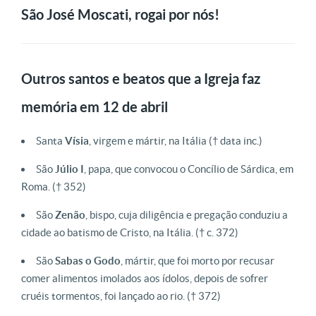
São José Moscati, rogai por nós!
Outros santos e beatos que a Igreja faz
memória em 12 de abril
Santa
Vísia
, virgem e mártir,
n
a Itália
(† data inc.)
São
Júlio I
, papa, que convocou o Concílio de Sárdica, em
Roma.
(† 352)
São
Zenão
, bispo, cuja diligência e pregação conduziu a
cidade ao batismo de Cristo, na Itália.
(† c. 372)
São
Sabas o Godo
, mártir, que foi morto por recusar
comer alimentos imolados aos ídolos, depois de sofrer
cruéis tormentos, foi lançado ao rio.
(† 372)