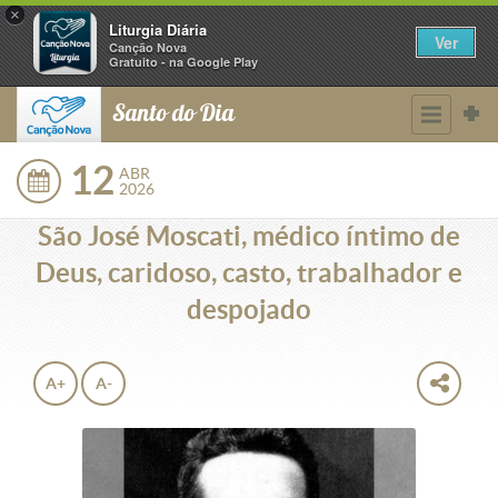
×
Liturgia Diária
Ver
Canção Nova
Gratuito - na Google Play
Santo do Dia
12
ABR
2026
São José Moscati, médico íntimo de
Deus, caridoso, casto, trabalhador e
despojado
A+
A-