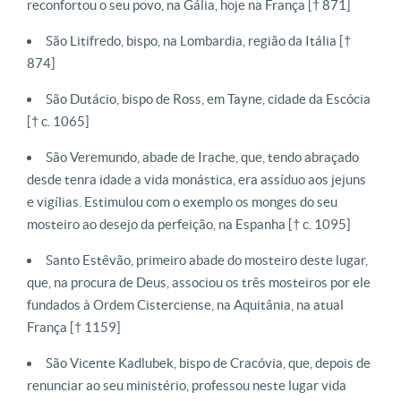
reconfortou o seu povo, na Gália, hoje na França [† 871]
São Litifredo, bispo, na Lombardia, região da Itália [†
874]
São Dutácio, bispo de Ross, em Tayne, cidade da Escócia
[† c. 1065]
São Veremundo, abade de Irache, que, tendo abraçado
desde tenra idade a vida monástica, era assíduo aos jejuns
e vigílias. Estimulou com o exemplo os monges do seu
mosteiro ao desejo da perfeição, na Espanha [† c. 1095]
Santo Estêvão, primeiro abade do mosteiro deste lugar,
que, na procura de Deus, associou os três mosteiros por ele
fundados à Ordem Cisterciense, na Aquitânia, na atual
França [† 1159]
São Vicente Kadlubek, bispo de Cracóvia, que, depois de
renunciar ao seu ministério, professou neste lugar vida