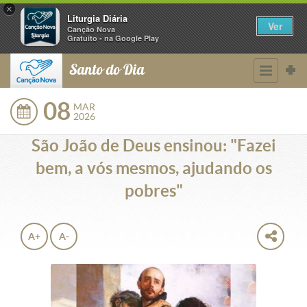
×
Liturgia Diária
Ver
Canção Nova
Gratuito - na Google Play
Santo do Dia
08
MAR
2026
São João de Deus ensinou: "Fazei
bem, a vós mesmos, ajudando os
pobres"
A+
A-