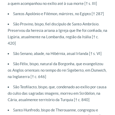
a quem acompanhou no exílio até à sua morte [† s. III]
Santos Apolónio e Filémon, mártires, no Egipto [† 287]
São Provino, bispo, fiel discípulo de Santo Ambrósio.
Preservou da heresia ariana a Igreja que lhe foi confiada, na
Ligúria, atualmente na Lombardia, região da Itália [† c.
420]
São Senano, abade, na Hibérnia, atual Irlanda [† s. VI]
São Félix, bispo, natural da Borgonha, que evangelizou
os Anglos orientais no tempo do rei Sigeberto, em Dunwich,
na Inglaterra [† c. 646]
São Teofilacto, bispo, que, condenado ao exílio por causa
do culto das sagradas imagens, morreu em Stróbilon, na
Cária, atualmente território da Turquia [† c. 840]
Santo Hunfredo, bispo de Therouanne, congregou e