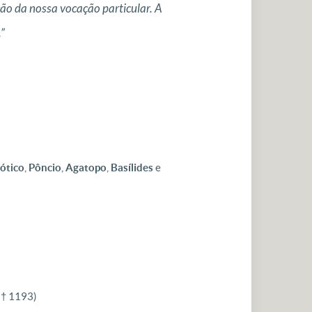
ção da nossa vocação particular. A
”
ótico
,
Pôncio
,
Agatopo
,
Basílides
e
(† 1193)