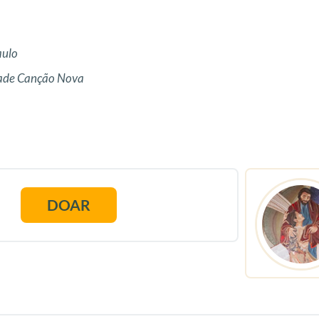
aulo
dade Canção Nova
DOAR