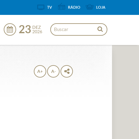
TV
RÁDIO
LOJA
23
DEZ
2026
A+
A-