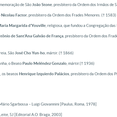
comemoração de São
João Stone
, presbítero da Ordem dos Irmãos de S
o
Nicolau Factor
, presbítero da Ordem dos Frades Menores.
(† 1583)
aria Margarida d’Youville
, religiosa, que fundou a Congregação das
tônio de Sant’Ana Galvão de França
, presbítero da Ordem dos Frad
reia, São
José Cho Yun-ho
, mártir.
(† 1866)
anha, o Beato
Paulo Meléndez Gonzalo
, mártir.
(† 1936)
, os beatos
Henrique Izquierdo Palácios
, presbítero da Ordem dos 
 Mário Sgarbossa – Luigi Giovannini [Paulus, Roma, 1978]
Leite, SJ [Editorial A.O. Braga, 2003]