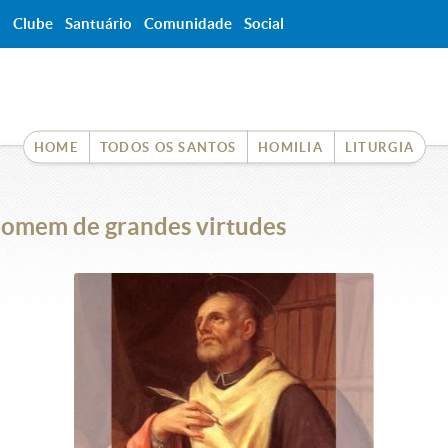
a
Clube
Santuário
Comunidade
Social
HOME
TODOS OS SANTOS
HOMILIA
LITURGIA
homem de grandes virtudes