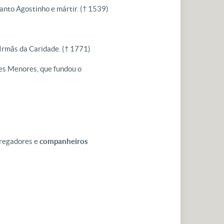
anto Agostinho e mártir.
(† 1539)
 Irmãs da Caridade.
(† 1771)
es Menores, que fundou o
Pregadores e
companheiros