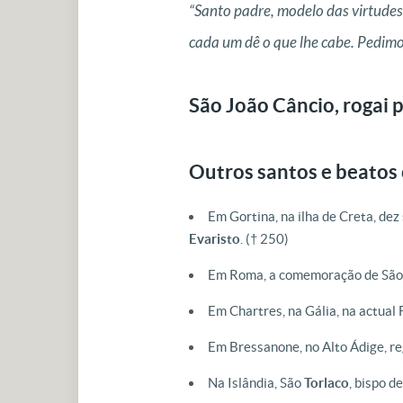
“Santo padre, modelo das virtudes,
cada um dê o que lhe cabe. Pedimo
São João Câncio, rogai p
Outros santos e beatos
Em Gortina, na ilha de Creta, dez
Evaristo
.
(† 250)
Em Roma, a comemoração de Sã
Em Chartres, na Gália, na actual
Em Bressanone, no Alto Ádige, reg
Na Islândia, São
Torlaco
, bispo d