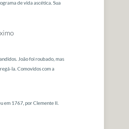
rograma de vida ascética. Sua
óximo
andidos. João foi roubado, mas
tregá-la. Comovidos com a
u em 1767, por Clemente II.