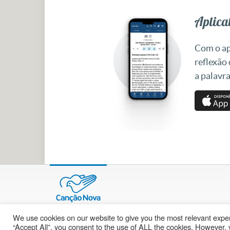
Aplicat
Com o apl
reflexão
a palavra
We use cookies on our website to give you the most relevant exper
© 2002 – 2026
cancaonova.com
Todos os direitos reservados.
“Accept All”, you consent to the use of ALL the cookies. However, y