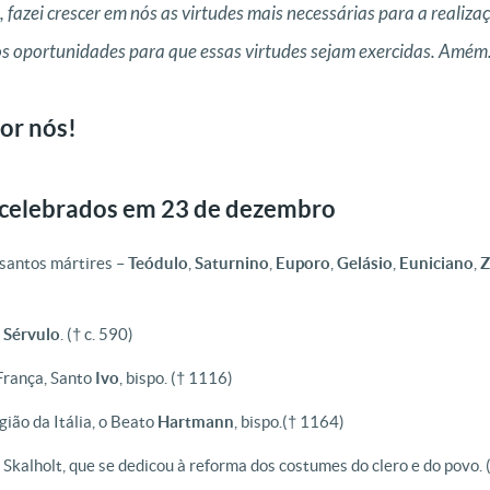
 fazei crescer em nós as virtudes mais necessárias para a realiza
s oportunidades para que essas virtudes sejam exercidas. Amém.
or nós!
 celebrados em 23 de dezembro
 santos mártires –
Teódulo
,
Saturnino
,
Euporo
,
Gelásio
,
Euniciano
,
Z
o
Sérvulo
.
(† c. 590)
 França, Santo
Ivo
, bispo.
(† 1116)
ião da Itália, o Beato
Hartmann
, bispo.
(† 1164)
e Skalholt, que se dedicou à reforma dos costumes do clero e do povo.