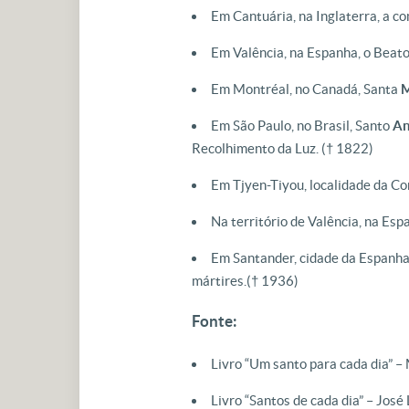
Em Cantuária, na Inglaterra, a 
Em Valência, na Espanha, o Beat
Em Montréal, no Canadá, Santa
M
Em São Paulo, no Brasil, Santo
An
Recolhimento da Luz.
(† 1822)
Em Tjyen-Tiyou, localidade da Co
Na território de Valência, na Esp
Em Santander, cidade da Espanha
mártires.
(† 1936)
Fonte:
Livro “Um santo para cada dia” –
Livro “Santos de cada dia” – José 