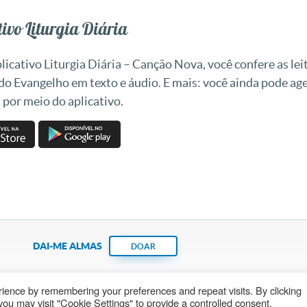
ivo Liturgia Diária
icativo Liturgia Diária – Canção Nova, você confere as leit
 do Evangelho em texto e áudio. E mais: você ainda pode a
 por meio do aplicativo.
DAI-ME ALMAS
DOAR
ience by remembering your preferences and repeat visits. By clicking
Fundação João Paulo II
Pedido de Oração
Ma
ou may visit "Cookie Settings" to provide a controlled consent.