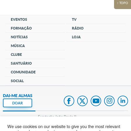
↑ TOPO
EVENTOS
TV
FORMAÇÃO
RÁDIO
NOTÍCIAS
LOJA
MÚSICA
CLUBE
SANTUÁRIO
COMUNIDADE
SOCIAL
DAI-ME ALMAS
DOAR
Fundação João Paulo II
We use cookies on our website to give you the most relevant
Pedido de Oração