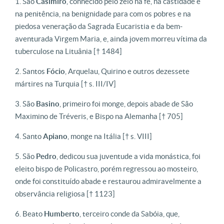
São
Casimiro
, conhecido pelo zelo na fé, na castidade e
na penitência, na benignidade para com os pobres e na
piedosa veneração da Sagrada Eucaristia e da bem-
aventurada Virgem Maria, e, ainda jovem morreu vítima da
tuberculose na Lituânia [† 1484]
Santos
Fócio
, Arquelau, Quirino e outros dezessete
mártires na Turquia [† s. III/IV]
São
Basino
, primeiro foi monge, depois abade de São
Maximino de Tréveris, e Bispo na Alemanha [† 705]
Santo
Apiano
, monge na Itália [† s. VIII]
São
Pedro
, dedicou sua juventude a vida monástica, foi
eleito bispo de Policastro, porém regressou ao mosteiro,
onde foi constituído abade e restaurou admiravelmente a
observância religiosa [† 1123]
Beato
Humberto
, terceiro conde da Sabóia, que,