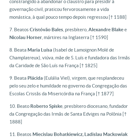
constrangido a abandonar o claustro para presidir à
governação civil, praticou fervorosamente a vida
monástica, à qual pouco tempo depois regressou [† 1188]
Beatos
Cristóvão Bales
, presbítero,
Alexandre Blake
e
Nicolau Horner
, mártires na Inglaterra [† 1590]
Beata
Maria Luísa
(Isabel de Lamoignon Molé de
Champlatreux), viúva, mãe de S. Luís e fundadora das Irmãs
da Caridade de São Luís na França [† 1825]
Beata
Plácida
(Eulália Viel), virgem, que resplandeceu
pelo seu zelo e humildade no governo da Congregação das
Escolas Cristãs da Misericórdia na França [† 1877]
Beato
Roberto Spiske
, presbítero diocesano, fundador
da Congregação das Irmãs de Santa Edviges na Polônia [†
1888]
Beatos
Miecislau Bohatkiewicz, Ladislau Mackowiak