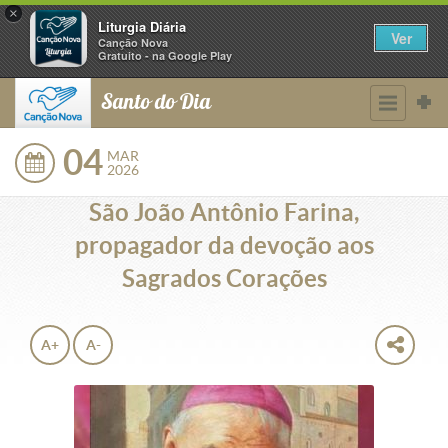
×
Liturgia Diária
Ver
Canção Nova
Gratuito - na Google Play
Santo do Dia
04
MAR
2026
São João Antônio Farina,
propagador da devoção aos
Sagrados Corações
A+
A-