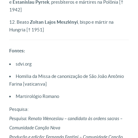
e
Estanislau Pyrtek
, presbíteros e mártires na Polônia [†
1942]
Beato
Zoltan Lajos Meszlényi
, bispo e mártir na
Hungria [† 1951]
Fontes:
sdvi.org
Homilia da Missa de canonização de São João Antônio
Farina [vatican.va]
Martirológio Romano
Pesquisa:
Pesquisa: Renato Wenceslau – candidato às ordens sacras –
Comunidade Canção Nova
Produção e edição: Fernando Fantini – Comunidade Canção