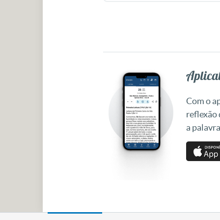
Aplicat
Com o apl
reflexão
a palavra