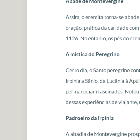
Abade de Montevergine
Assim, o eremita torna-se abade.
oração, prática da caridade com 
1126. No entanto, os pés do er
A mística do Peregrino
Certo dia, o Santo peregrino co
Irpínia a Sânio, da Lucânia à Ap
permaneciam fascinados. Notou-s
dessas experiências de viajante
Padroeiro da Irpínia
A abadia de Montevergine prospe