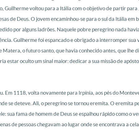
ão, Guilherme voltou para a Itália com o objetivo de partir p
esas de Deus. O jovem encaminhou-se para o sul da Itália em 
redido por alguns ladrões. Naquele pobre peregrino nada havi
ência. Guilherme foi espancado e obrigado a interromper sua 
 Matera, o futuro santo, que havia conhecido antes, que lhe di
ia estar oculto um sinal maior: dedicar a sua missão de apóstolo
u. Em 1118, volta novamente para Irpínia, aos pés do Monteve
e se deteve. Ali, o peregrino se tornou eremita. O eremita pen
a ele: sua fama de homem de Deus se espalhou rápido como o v
enas de pessoas chegavam ao lugar onde se encontrava a cel