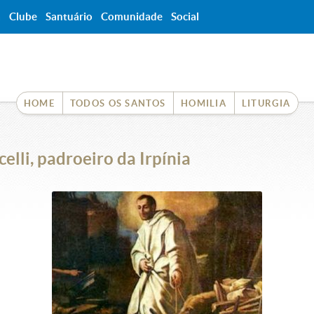
a
Clube
Santuário
Comunidade
Social
HOME
TODOS OS SANTOS
HOMILIA
LITURGIA
elli, padroeiro da Irpínia