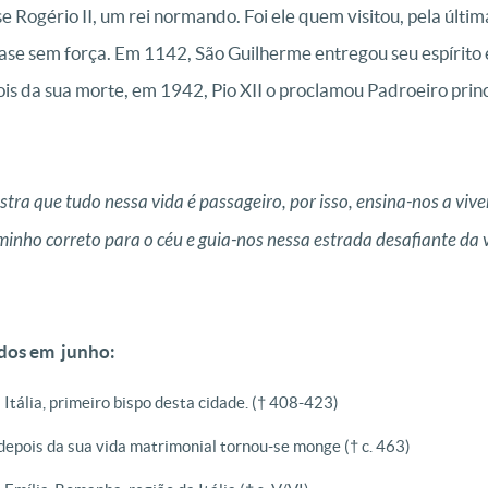
 Rogério II, um rei normando. Foi ele quem visitou, pela últim
uase sem força. Em 1142, São Guilherme entregou seu espírito
is da sua morte, em 1942, Pio XII o proclamou Padroeiro princi
tra que tudo nessa vida é passageiro, por isso, ensina-nos a viv
aminho correto para o céu e guia-nos nessa estrada desafiante da
ados em junho:
 Itália, primeiro bispo desta cidade. († 408-423)
 depois da sua vida matrimonial tornou-se monge († c. 463)