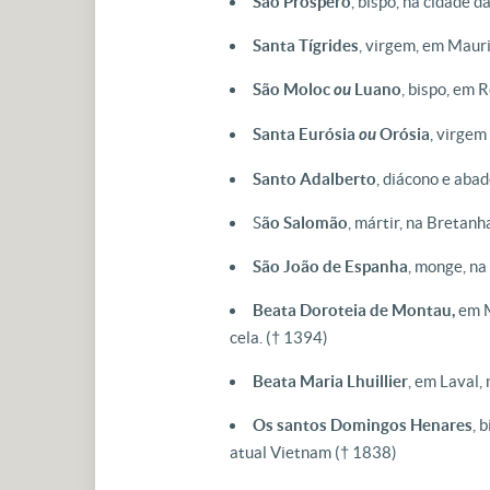
São Próspero
, bispo, na cidade d
Santa Tígrides
, virgem, em Mauri
São Moloc
ou
Luano
, bispo, em 
Santa Eurósia
ou
Orósia
, virgem
Santo Adalberto
, diácono e abad
S
ão Salomão
, mártir, na Bretanh
São João de Espanha
, monge, na
Beata Doroteia de Montau,
em M
cela. († 1394)
Beata Maria Lhuillier
, em Laval,
Os santos Domingos Henares
, 
atual Vietnam († 1838)