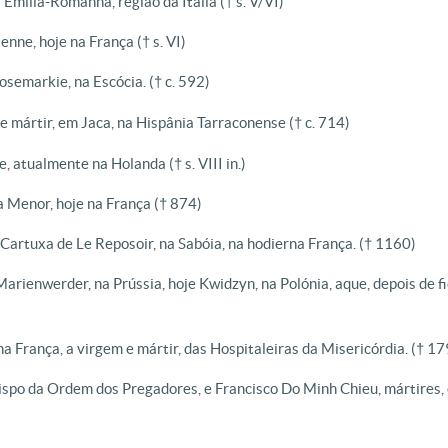
a Emília-Romanha, região da Itália († s. V/VI)
enne, hoje na França († s. VI)
Rosemarkie, na Escócia. († c. 592)
 e mártir, em Jaca, na Hispânia Tarraconense († c. 714)
e, atualmente na Holanda († s. VIII in.)
a Menor, hoje na França († 874)
 Cartuxa de Le Reposoir, na Sabóia, na hodierna França. († 1160)
arienwerder, na Prússia, hoje Kwidzyn, na Polónia, aque, depois de f
 na França, a virgem e mártir, das Hospitaleiras da Misericórdia. († 1
bispo da Ordem dos Pregadores, e Francisco Do Minh Chieu, mártires,