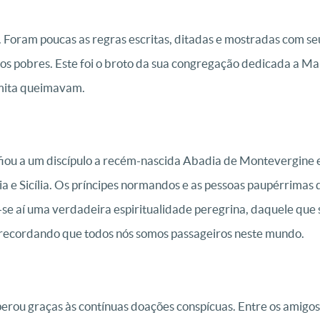
 Foram poucas as regras escritas, ditadas e mostradas com seu
os pobres. Este foi o broto da sua congregação dedicada a Ma
emita queimavam.
nfiou a um discípulo a recém-nascida Abadia de Montevergine 
úlia e Sicília. Os príncipes normandos e as pessoas paupérrima
e aí uma verdadeira espiritualidade peregrina, daquele que 
, recordando que todos nós somos passageiros neste mundo.
rou graças às contínuas doações conspícuas. Entre os amigos 