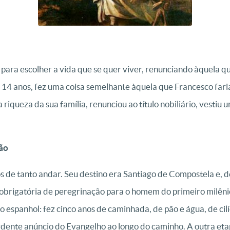
s para escolher a vida que se quer viver, renunciando àquela q
 14 anos, fez uma coisa semelhante àquela que Francesco fari
 riqueza da sua família, renunciou ao título nobiliário, vestiu 
ão
s de tanto andar. Seu destino era Santiago de Compostela e, de
brigatória de peregrinação para o homem do primeiro milênio
o espanhol: fez cinco anos de caminhada, de pão e água, de cil
rdente anúncio do Evangelho ao longo do caminho. A outra eta