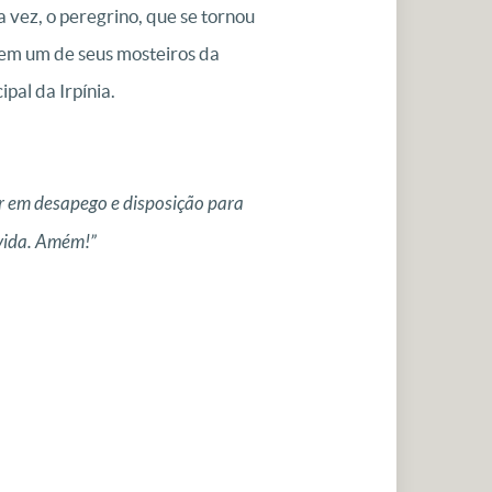
a vez, o peregrino, que se tornou
 em um de seus mosteiros da
pal da Irpínia.
er em desapego e disposição para
 vida. Amém!”