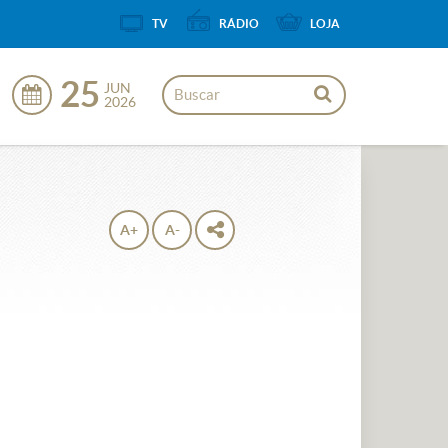
TV
RÁDIO
LOJA
25
JUN
2026
A+
A-