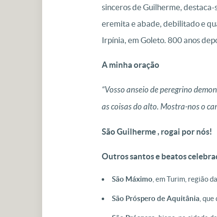
sinceros de Guilherme, destaca-se
eremita e abade, debilitado e q
Irpínia, em Goleto. 800 anos depo
A minha oração
“Vosso anseio de peregrino demons
as coisas do alto. Mostra-nos o c
São Guilherme , rogai por nós!
Outros santos e beatos celebr
São Máximo
, em Turim, região da
São Próspero de Aquitânia
, que