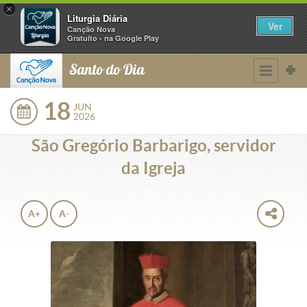
×
Liturgia Diária
Ver
Canção Nova
Gratuito - na Google Play
Santo do Dia
18
JUN
2026
São Gregório Barbarigo, servidor
da Igreja
A+
A-