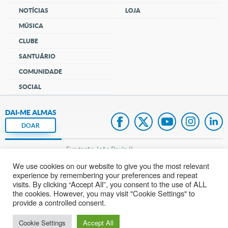
NOTÍCIAS
LOJA
MÚSICA
CLUBE
SANTUÁRIO
COMUNIDADE
SOCIAL
DAI-ME ALMAS
DOAR
Fundação João Paulo II
We use cookies on our website to give you the most relevant
Pedido de Oração
experience by remembering your preferences and repeat
visits. By clicking “Accept All”, you consent to the use of ALL
Mapa do site
the cookies. However, you may visit "Cookie Settings" to
provide a controlled consent.
Internacional
Cookie Settings
Accept All