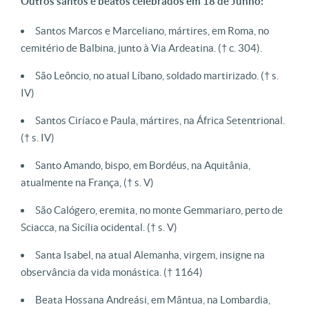
Outros santos e beatos celebrados em 18 de Junho:
Santos Marcos e Marceliano, mártires, em Roma, no
cemitério de Balbina, junto à Via Ardeatina. († c. 304).
São Leôncio, no atual Líbano, soldado martirizado. († s.
IV)
Santos Ciríaco e Paula, mártires, na África Setentrional.
(† s. IV)
Santo Amando, bispo, em Bordéus, na Aquitânia,
atualmente na França, († s. V)
São Calógero, eremita, no monte Gemmariaro, perto de
Sciacca, na Sicília ocidental. († s. V)
Santa Isabel, na atual Alemanha, virgem, insigne na
observância da vida monástica. († 1164)
Beata Hossana Andreási, em Mântua, na Lombardia,