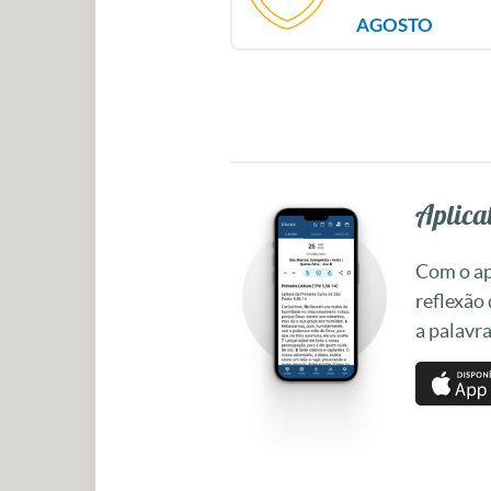
AGOSTO
Aplicat
Com o apl
reflexão
a palavra