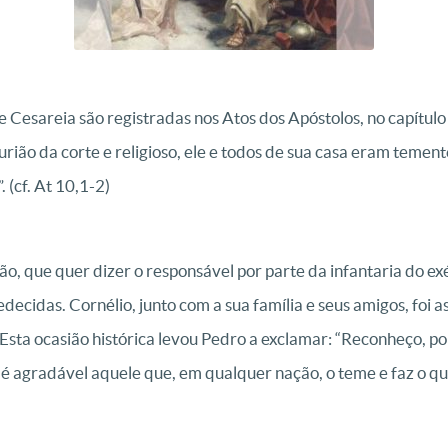
e Cesareia são registradas nos Atos dos Apóstolos, no capítul
ião da corte e religioso, ele e todos de sua casa eram temen
 (cf. At 10,1-2)
ão, que quer dizer o responsável por parte da infantaria do 
cidas. Cornélio, junto com a sua família e seus amigos, foi a
o. Esta ocasião histórica levou Pedro a exclamar: “Reconheço, 
é agradável aquele que, em qualquer nação, o teme e faz o que 