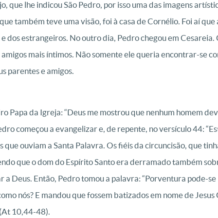
o, que lhe indicou São Pedro, por isso uma das imagens artístic
que também teve uma visão, foi à casa de Cornélio. Foi aí que
e dos estrangeiros. No outro dia, Pedro chegou em Cesareia. 
 amigos mais íntimos. Não somente ele queria encontrar-se 
us parentes e amigos.
eiro Papa da Igreja: “Deus me mostrou que nenhum homem dev
edro começou a evangelizar e, de repente, no versículo 44: “Es
s que ouviam a Santa Palavra. Os fiéis da circuncisão, que ti
do que o dom do Espírito Santo era derramado também sobre 
icar a Deus. Então, Pedro tomou a palavra: “Porventura pode-se
 como nós? E mandou que fossem batizados em nome de Jesus 
 (At 10,44-48).