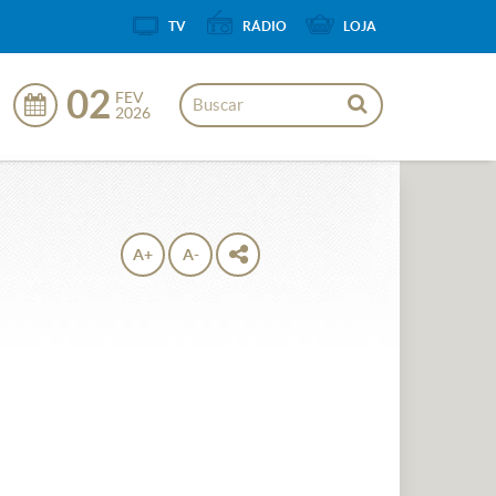
TV
RÁDIO
LOJA
02
FEV
2026
A+
A-