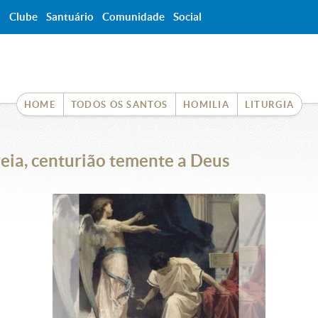
a
Clube
Santuário
Comunidade
Social
HOME
TODOS OS SANTOS
HOMILIA
LITURGIA
eia, centurião temente a Deus