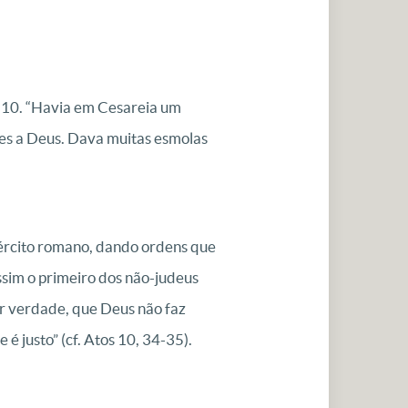
o 10. “Havia em Cesareia um
tes a Deus. Dava muitas esmolas
exército romano, dando ordens que
ssim o primeiro dos não-judeus
por verdade, que Deus não faz
é justo” (cf. Atos 10, 34-35).