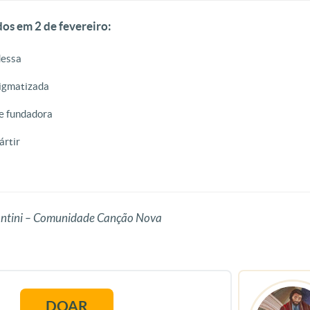
os em 2 de fevereiro:
dessa
tigmatizada
 e fundadora
ártir
ntini – Comunidade Canção Nova
DOAR