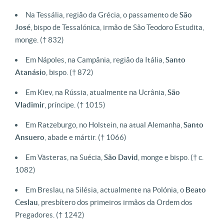
Na Tessália, região da Grécia, o passamento de
São
José
, bispo de Tessalónica, irmão de São Teodoro Estudita,
monge. († 832)
Em Nápoles, na Campânia, região da Itália,
Santo
Atanásio
, bispo. († 872)
Em Kiev, na Rússia, atualmente na Ucrânia,
São
Vladimir
, príncipe. († 1015)
Em Ratzeburgo, no Holstein, na atual Alemanha,
Santo
Ansuero
, abade e mártir. († 1066)
Em Västeras, na Suécia,
São David
, monge e bispo. († c.
1082)
Em Breslau, na Silésia, actualmente na Polónia, o
Beato
Ceslau
, presbítero dos primeiros irmãos da Ordem dos
Pregadores. († 1242)