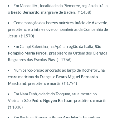
Em Moncaliéri, localidade do Piemonte, região da Itália,
o
Beato Bernardo
, margrave de Baden. († 1458)
Comemoração dos beatos mártires
Inácio de Azevedo
,
presbítero, e trinta e nove companheiros da Companhia de
Jesus. († 1570)
Em Campi Salentina, na Apúlia, região da Itália,
São
Pompílio Maria Pirróti
, presbítero da Ordem dos Clérigos
Regrantes das Escolas Pias. († 1766)
Num barco-prisão ancorado ao largo de Rochefort, na
costa marítima da França, o
Beato Miguel Bernardo
Marchand
, presbítero e mártir. († 1794)
Em Nam Dinh, cidade do Tonquim, atualmente no
Vietnam,
São Pedro Nguyen Ba Tuan
, presbítero e mártir.
(† 1838)
Em Paris, na França, a
Beata Ana Maria Javouhey
,