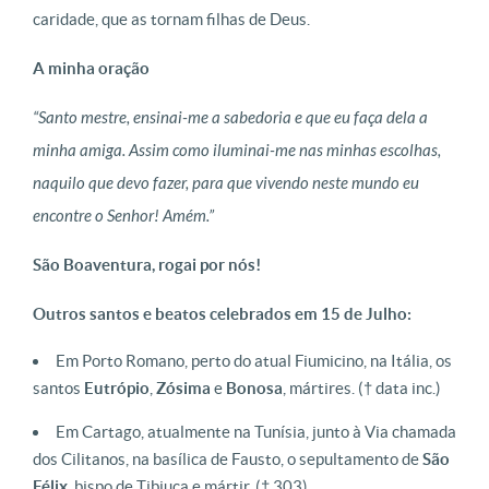
caridade, que as tornam filhas de Deus.
A minha oração
“Santo mestre, ensinai-me a sabedoria e que eu faça dela a
minha amiga. Assim como iluminai-me nas minhas escolhas,
naquilo que devo fazer, para que vivendo neste mundo eu
encontre o Senhor! Amém.”
São Boaventura, rogai por nós!
Outros santos e beatos celebrados em 15 de Julho:
Em Porto Romano, perto do atual Fiumicino, na Itália, os
santos
Eutrópio
,
Zósima
e
Bonosa
, mártires. († data inc.)
Em Cartago, atualmente na Tunísia, junto à Via chamada
dos Cilitanos, na basílica de Fausto, o sepultamento de
São
Félix
, bispo de Tibiuca e mártir. († 303)