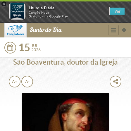
×
Liturgia Diária
Ver
Canção Nova
Gratuito - na Google Play
Santo do Dia
15
JUL
2026
São Boaventura, doutor da Igreja
A+
A-