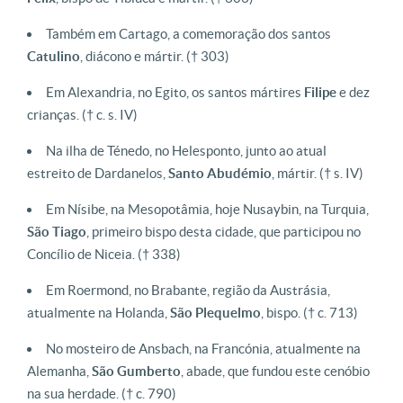
Também em Cartago, a comemoração dos santos
Catulino
, diácono e mártir. († 303)
Em Alexandria, no Egito, os santos mártires
Filipe
e dez
crianças. († c. s. IV)
Na ilha de Ténedo, no Helesponto, junto ao atual
estreito de Dardanelos,
Santo Abudémio
, mártir. († s. IV)
Em Nísibe, na Mesopotâmia, hoje Nusaybin, na Turquia,
São Tiago
, primeiro bispo desta cidade, que participou no
Concílio de Niceia. († 338)
Em Roermond, no Brabante, região da Austrásia,
atualmente na Holanda,
São Plequelmo
, bispo. († c. 713)
No mosteiro de Ansbach, na Francónia, atualmente na
Alemanha,
São Gumberto
, abade, que fundou este cenóbio
na sua herdade. († c. 790)