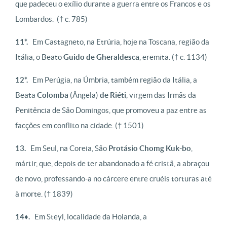
que padeceu o exílio durante a guerra entre os Francos e os
Lombardos.
(† c. 785)
11*.
Em Castagneto, na Etrúria, hoje na Toscana, região da
Itália, o Beato
Guido de Gheraldesca
, eremita.
(† c. 1134)
12*.
Em Perúgia, na Úmbria, também região da Itália, a
Beata
Colomba
(Ângela)
de Riéti
, virgem das Irmãs da
Penitência de São Domingos, que promoveu a paz entre as
facções em conflito na cidade.
(† 1501)
13.
Em Seul, na Coreia, São
Protásio Chomg Kuk-bo
,
mártir, que, depois de ter abandonado a fé cristã, a abraçou
de novo, professando-a no cárcere entre cruéis torturas até
à morte.
(† 1839)
14♦.
Em Steyl, localidade da Holanda, a