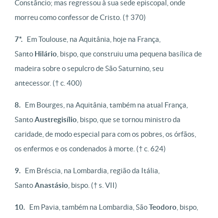
Constâncio; mas regressou à sua sede episcopal, onde
morreu como confessor de Cristo.
(† 370)
7*.
Em Toulouse, na Aquitânia, hoje na França,
Santo
Hilário
, bispo, que construiu uma pequena basílica de
madeira sobre o sepulcro de São Saturnino, seu
antecessor.
(† c. 400)
8.
Em Bourges, na Aquitânia, também na atual França,
Santo
Austregisílio
, bispo, que se tornou ministro da
caridade, de modo especial para com os pobres, os órfãos,
os enfermos e os condenados à morte.
(† c. 624)
9.
Em Bréscia, na Lombardia, região da Itália,
Santo
Anastásio
, bispo.
(† s. VII)
10.
Em Pavia, também na Lombardia, São
Teodoro
, bispo,