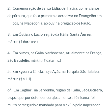
2.
Comemoração de Santa
Lídia
, de Tiatira, comerciante
de púrpura, que foi a primeira a acreditar no Evangelho em
Filipos, na Macedónia, ao ouvir a pregação de Paulo.
3.
Em Óstia, no Lácio, região da Itália, Santa
Áurea
,
mártir.
(† data inc.)
4.
Em Nimes, na Gália Narbonense, atualmente na França,
São
Baudélio
, mártir.
(† data inc.)
5.
Em Egea, na Cilícia, hoje Ayás, na Turquia, São
Talaleu
,
mártir.
(† s. III)
6*.
Em Cágliari, na Sardenha, região da Itália, São
Lucífero
,
bispo, que, por defender corajosamente a fé nicena, foi
muito perseguido e mandado para o exílio pelo imperador