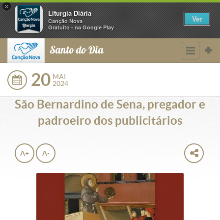
×
Liturgia Diária
Ver
Canção Nova
Gratuito - na Google Play
Santo do Dia
20
MAI
2024
São Bernardino de Sena, pregador e
padroeiro dos publicitários
A+
A-