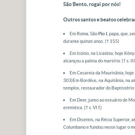
São Bento, rogai por nós!
Outros santos e beatos celebra
Em Roma, São
Pio I
, papa, que, s
durante quinze anos.
(† 155)
Em Icónio, na Licaónia, hoje Kóny
alcançou a palma do martírio.
(† s. II
Em Cesareia da Mauritânia, hoje 
303)
Em Bordéus, na Aquitânia, na a
templos, restaurador do Baptistério 
Em Deer, junto ao estuário de Mo
eremítica.
(† s. VI f.)
Em Disentis, na Récia Superior, 
Columbano e fundou neste lugar o mo