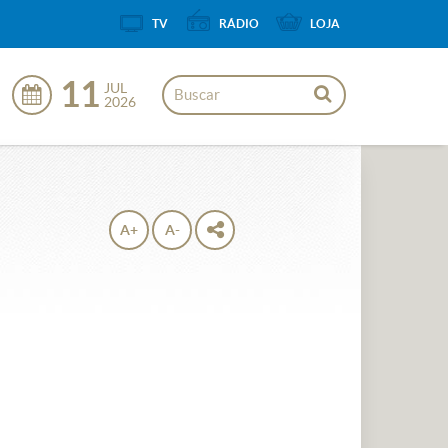
TV
RÁDIO
LOJA
11
JUL
2026
A+
A-