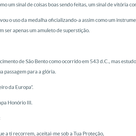
omo um sinal de coisas boas sendo feitas, um sinal de vitória co
ou o uso da medalha oficializando-a assim como um instrume
m ser apenas um amuleto de superstição.
lecimento de São Bento como ocorrido em 543 d.C., mas estudo
ua passagem para a glória.
eiro da Europa”.
pa Honório III.
:
e a ti recorrem, aceitai-me sob a Tua Proteção,