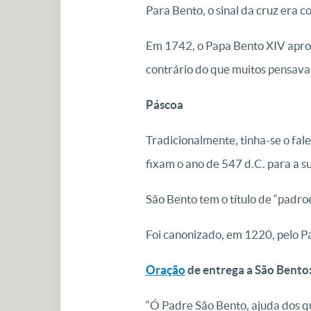
Para Bento, o sinal da cruz era c
Em 1742, o Papa Bento XIV aprov
contrário do que muitos pensava
Páscoa
Tradicionalmente, tinha-se o fa
fixam o ano de 547 d.C. para a s
São Bento tem o título de “padro
Foi canonizado, em 1220, pelo Pa
Oração
de entrega a São Bento
“Ó Padre São Bento, ajuda dos qu