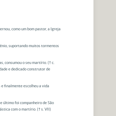
vernou, como um bom pastor, a Igreja
rénio, suportando muitos tormentos
ras, consumou o seu martírio.
(† c.
idade e dedicado construtor de
s e finalmente escolheu a vida
te último foi companheiro de São
ástica com o martírio.
(† s. VII)