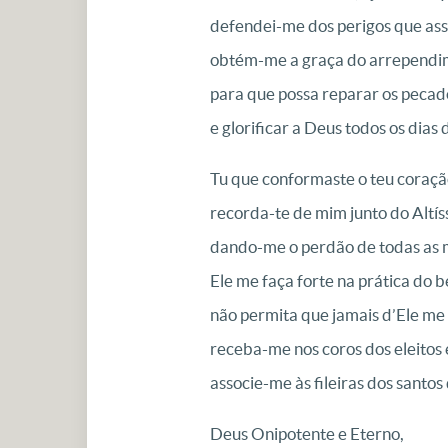
defendei-me dos perigos que ass
obtém-me a graça do arrependim
para que possa reparar os peca
e glorificar a Deus todos os dias
Tu que conformaste o teu coraçã
recorda-te de mim junto do Altís
dando-me o perdão de todas as m
Ele me faça forte na prática do 
não permita que jamais d’Ele me
receba-me nos coros dos eleitos 
associe-me às fileiras dos santos
Deus Onipotente e Eterno,