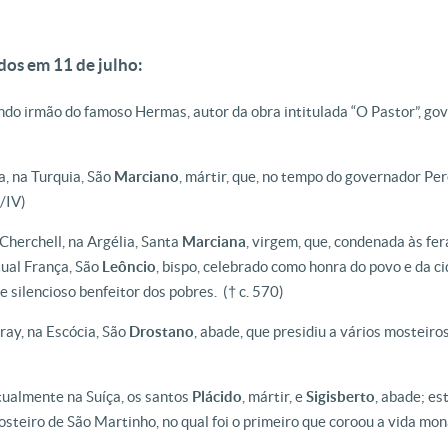
dos em 11 de julho:
endo irmão do famoso Hermas, autor da obra intitulada “O Pastor”, go
a, na Turquia, São
Marciano
, mártir, que, no tempo do governador Pe
I/IV)
Cherchell, na Argélia, Santa
Marciana
, virgem, que, condenada às fe
tual França, São
Leôncio
, bispo, celebrado como honra do povo e da c
e silencioso benfeitor dos pobres.
(† c. 570)
ray, na Escócia, São
Drostano
, abade, que presidiu a vários mosteiro
atualmente na Suíça, os santos
Plácido
, mártir, e
Sigisberto
, abade; es
steiro de São Martinho, no qual foi o primeiro que coroou a vida mon