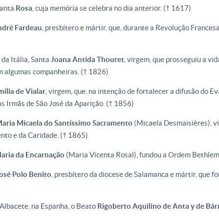
Santa
Rosa
, cuja memória se celebra no dia anterior.
(† 1617)
ndré
Fardeau
, presbítero e mártir, que, durante a Revolução Francesa
da Itália, Santa
Joana
Antida
Thouret
, virgem, que prosseguiu a vid
m algumas companheiras.
(† 1826)
mília
de Vialar
, virgem, que, na intenção de fortalecer a difusão do 
s Irmãs de São José da Aparição.
(† 1856)
aria Micaela do Santíssimo Sacramento
(Micaela Desmaisières), v
nto e da Caridade.
(† 1865)
aria da Encarnação
(Maria Vicenta Rosal), fundou a Ordem Bethlem
osé Polo Benito
, presbítero da diocese de Salamanca e mártir, que fo
 Albacete, na Espanha, o Beato
Rigoberto Aquilino de Anta y de Bár