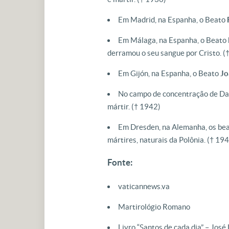
Em Madrid, na Espanha, o Beato
Em Málaga, na Espanha, o Beato
derramou o seu sangue por Cristo.
(
Em Gijón, na Espanha, o Beato
Jo
No campo de concentração de Dac
mártir.
(† 1942)
Em Dresden, na Alemanha, os be
mártires, naturais da Polônia.
(† 194
Fonte:
vaticannews.va
Martirológio Romano
Livro “Santos de cada dia” – José 