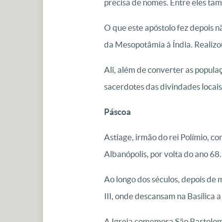
precisa de nomes. Entre eles t
O que este apóstolo fez depois n
da Mesopotâmia à Índia. Realizo
Ali, além de converter as populaç
sacerdotes das divindades locais
Páscoa
Astiage, irmão do rei Polímio, c
Albanópolis, por volta do ano 68.
Ao longo dos séculos, depois de
III, onde descansam na Basílica a
A Igreja comemora São Bartolome