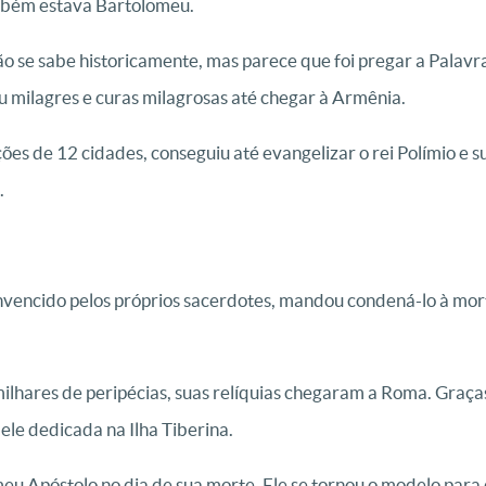
ambém estava Bartolomeu.
ão se sabe historicamente, mas parece que foi pregar a Palavr
u milagres e curas milagrosas até chegar à Armênia.
ões de 12 cidades, conseguiu até evangelizar o rei Polímio e s
.
onvencido pelos próprios sacerdotes, mandou condená-lo à mor
 milhares de peripécias, suas relíquias chegaram a Roma. Gra
 ele dedicada na Ilha Tiberina.
u Apóstolo no dia de sua morte. Ele se tornou o modelo para 