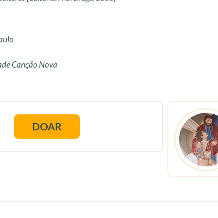
aulo
dade Canção Nova
DOAR