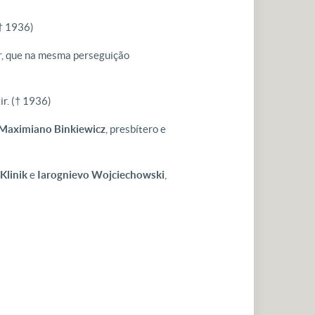
† 1936)
ir, que na mesma perseguição
ir.
(† 1936)
Maximiano
Binkiewicz
, presbítero e
Klinik
e
Iarognievo
Wojciechowski
,