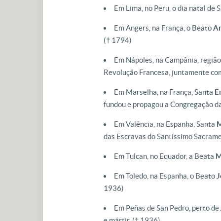
Em Lima, no Peru, o dia natal de 
Em Angers, na França, o Beato
A
(† 1794)
Em Nápoles, na Campânia, região 
Revolução Francesa, juntamente co
Em Marselha, na França, Santa
E
fundou e propagou a Congregação da
Em Valência, na Espanha, Santa
M
das Escravas do Santíssimo Sacrame
Em Tulcan, no Equador, a Beata
M
Em Toledo, na Espanha, o Beato
J
1936)
Em Peñas de San Pedro, perto de
e mártir.
(† 1936)