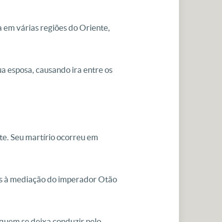
a em várias regiões do Oriente,
ua esposa, causando ira entre os
te. Seu martírio ocorreu em
ças à mediação do imperador Otão
quem se deixa conduzir pelo