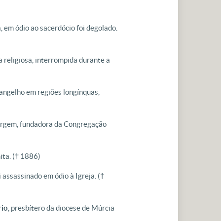
, em ódio ao sacerdócio foi degolado.
a religiosa, interrompida durante a
Evangelho em regiões longínquas,
irgem, fundadora da Congregação
ita.
(† 1886)
i assassinado em ódio à Igreja.
(†
rio
, presbítero da diocese de Múrcia