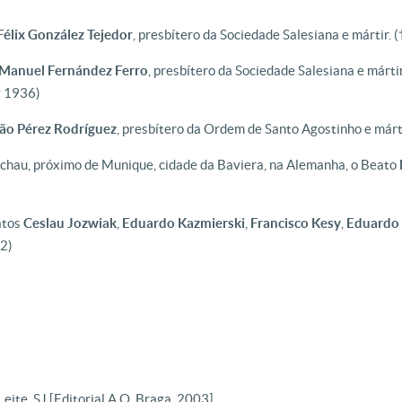
Félix González Tejedor
, presbítero da Sociedade Salesiana e mártir.
(
Manuel Fernández Ferro
, presbítero da Sociedade Salesiana e márt
† 1936)
ão Pérez Rodríguez
, presbítero da Ordem de Santo Agostinho e márt
hau, próximo de Munique, cidade da Baviera, na Alemanha, o Beato
atos
Ceslau Jozwiak
,
Eduardo
Kazmierski
,
Francisco
Kesy
,
Eduardo
2)
Leite, SJ [Editorial A.O. Braga, 2003]