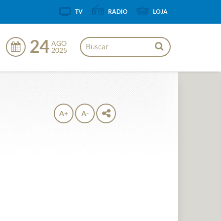
TV
RÁDIO
LOJA
24
AGO
2025
A+
A-