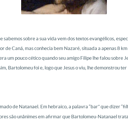
e sabemos sobre a sua vida vem dos textos evangélicos, espe
r de Caná, mas conhecia bem Nazaré, situada a apenas 8 km 
era um pouco cético quando seu amigo Filipe lhe falou sobre J
sim, Bartolomeu foi e, logo que Jesus o viu, lhe demonstrou t
ado de Natanael. Em hebraico, a palavra “bar” que dizer “fil
riadores são unânimes em afirmar que Bartolomeu-Natanael trat