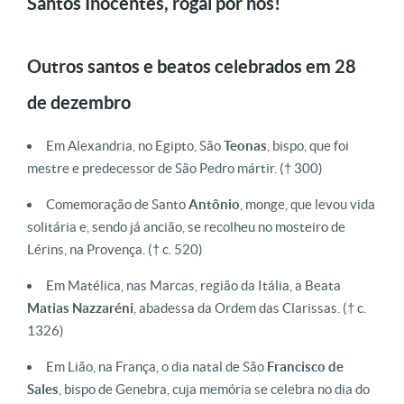
Santos Inocentes, rogai por nós!
Outros santos e beatos celebrados em 28
de dezembro
Em Alexandria, no Egipto, São
Teonas
, bispo, que foi
mestre e predecessor de São Pedro mártir.
(† 300)
Comemoração de Santo
Antônio
, monge, que levou vida
solitária e, sendo já ancião, se recolheu no mosteiro de
Lérins, na Provença.
(† c. 520)
Em Matélica, nas Marcas, região da Itália, a Beata
Matias
Nazzaréni
, abadessa da Ordem das Clarissas.
(† c.
1326)
Em Lião, na França, o dia natal de São
Francisco
de
Sales
, bispo de Genebra, cuja memória se celebra no dia do