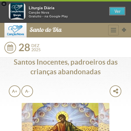
×
Liturgia Diária
Ver
Canção Nova
Gratuito - na Google Play
Santo do Dia
28
DEZ
2025
Santos Inocentes, padroeiros das
crianças abandonadas
A+
A-