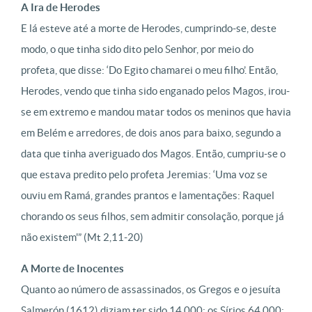
A Ira de Herodes
E lá esteve até a morte de Herodes, cumprindo-se, deste
modo, o que tinha sido dito pelo Senhor, por meio do
profeta, que disse: ‘Do Egito chamarei o meu filho’. Então,
Herodes, vendo que tinha sido enganado pelos Magos, irou-
se em extremo e mandou matar todos os meninos que havia
em Belém e arredores, de dois anos para baixo, segundo a
data que tinha averiguado dos Magos. Então, cumpriu-se o
que estava predito pelo profeta Jeremias: ‘Uma voz se
ouviu em Ramá, grandes prantos e lamentações: Raquel
chorando os seus filhos, sem admitir consolação, porque já
não existem'” (Mt 2,11-20)
A Morte de Inocentes
Quanto ao número de assassinados, os Gregos e o jesuíta
Salmerón (1612) diziam ter sido 14.000; os Sírios 64.000;