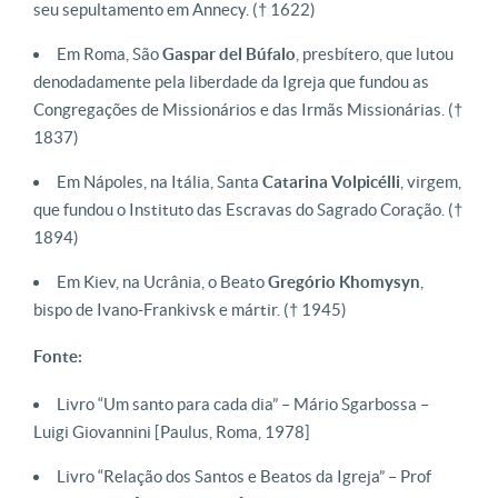
seu sepultamento em Annecy.
(† 1622)
Em Roma, São
Gaspar
del
Búfalo
, presbítero, que lutou
denodadamente pela liberdade da Igreja que fundou as
Congregações de Missionários e das Irmãs Missionárias.
(†
1837)
Em Nápoles, na Itália, Santa
Catarina
Volpicélli
, virgem,
que fundou o Instituto das Escravas do Sagrado Coração.
(†
1894)
Em Kiev, na Ucrânia, o Beato
Gregório
Khomysyn
,
bispo de Ivano-Frankivsk e mártir.
(† 1945)
Fonte:
Livro “Um santo para cada dia” – Mário Sgarbossa –
Luigi Giovannini [Paulus, Roma, 1978]
Livro “Relação dos Santos e Beatos da Igreja” – Prof