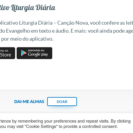
ivo Liturgia Diária
icativo Liturgia Diária – Canção Nova, você confere as leit
 do Evangelho em texto e áudio. E mais: você ainda pode a
 por meio do aplicativo.
DAI-ME ALMAS
DOAR
ience by remembering your preferences and repeat visits. By clicking
Fundação João Paulo II
Pedido de Oração
Ma
ou may visit "Cookie Settings" to provide a controlled consent.