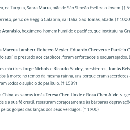
a, na Turquia, Santa
Marta
, mãe de São Simeão Estilita o Jovem. († 5
reto, perto de Réggio Calábria, na Itália, São
Tomás
, abade. († 1000
o
Atanásio
, hegúmeno, homem humilde e pacífico, que instituiu na G
os
Mateus Lambert
,
Roberto Meyler
,
Eduardo
Cheevers
e
Patrício 
do auxílio prestado aos católicos, foram enforcados e esquartejados.
tos mártires
Jorge Nichols
e
Ricardo Yaxley
, presbíteros,
Tomás Bel
ados à morte no tempo da mesma rainha, uns porque eram sacerdotes 
ram todos o suplício do patíbulo. († 1589)
a China, as santas irmãs
Teresa Chen Jinxie
e
Rosa Chen Aixie
, virg
e e a sua fé cristã, resistiram corajosamente às bárbaras depravaçõe
pelos golpes das lanças dos seus verdugos. († 1900)