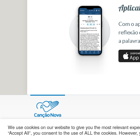
Aplicat
Com o apl
reflexão
a palavra
We use cookies on our website to give you the most relevant exper
© 2002 – 2026
cancaonova.com
Todos os direitos reservados.
“Accept All”, you consent to the use of ALL the cookies. However, y