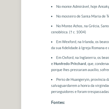
No monte Admirável, hoje Antaky
No mosteiro de Santa Maria de Ter
No Monte Athos, na Grécia, Sant
cenobítica. († c. 1004)
Em Wexford, na Irlanda, os beat
da sua fidelidade à Igreja Romana e 
Em Oxford, na Inglaterra, os bea
e
Hunfredo Pritchard
, que, conden
porque lhes prestaram auxílio, sofre
Perto de Huangeryin, província d
salvaguardarem a honra da virgindad
perseguidores e foram trespassadas 
Fontes: