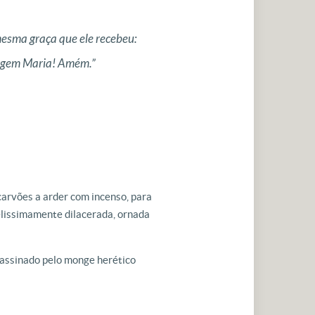
esma graça que ele recebeu:
Virgem Maria! Amém.”
carvões a arder com incenso, para
delissimamente dilacerada, ornada
ssassinado pelo monge herético