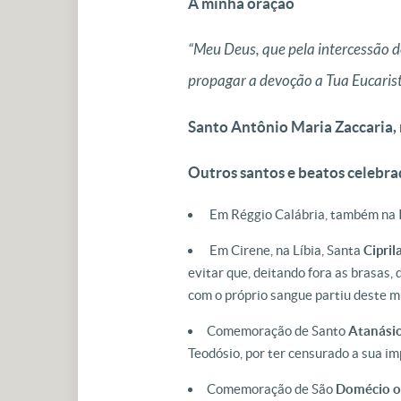
A minha oração
“Meu Deus, que pela intercessão d
propagar a devoção a Tua Eucarist
Santo Antônio Maria Zaccaria, 
Outros santos e beatos celebra
Em Réggio Calábria, também na I
Em Cirene, na Líbia, Santa
Cipril
evitar que, deitando fora as brasas,
com o próprio sangue partiu deste m
Comemoração de Santo
Atanásio
Teodósio, por ter censurado a sua i
Comemoração de São
Domécio o