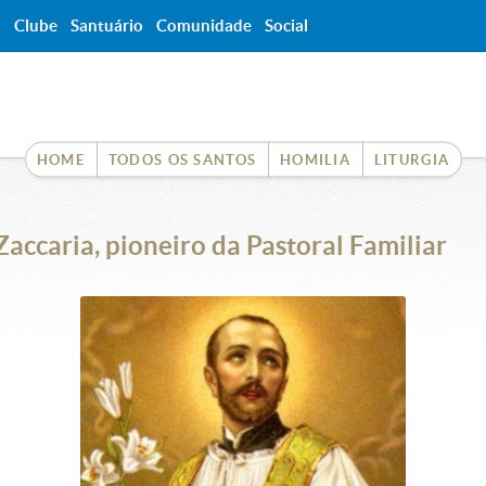
a
Clube
Santuário
Comunidade
Social
HOME
TODOS OS SANTOS
HOMILIA
LITURGIA
accaria, pioneiro da Pastoral Familiar