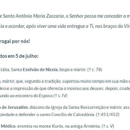
e Santo Antônio Maria Zaccaria, o Senhor possa me conceder a m
ia e acordar, após viver uma vida entregue a Ti, nos braços da 
rogai por nós!
dos em 5 de julho:
tália, Santo
Estêvão
de Niceia
, bispo e mártir. († c. 78)
a
, mártir, que, segundo a tradição, suportou muito tempo em sua mão 
 desse a impressão de que oferecia o incenso aos deuses; depois, cru
undo ao encontro do Esposo († s. IV)
 de Jerusalém
, diácono da Igreja da Santa Ressurreição e mártir, a
mpiedade e defender o santo Concílio de Calcedónia. († 451/452)
 Médico
, eremita no monte Kurós, na antiga Arménia. († s. V)