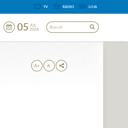
TV
RÁDIO
LOJA
05
JUL
2026
A+
A-