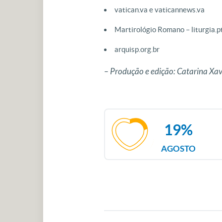
vatican.va e vaticannews.va
Martirológio Romano – liturgia.p
arquisp.org.br
– Produção e edição: Catarina Xa
19%
AGOSTO