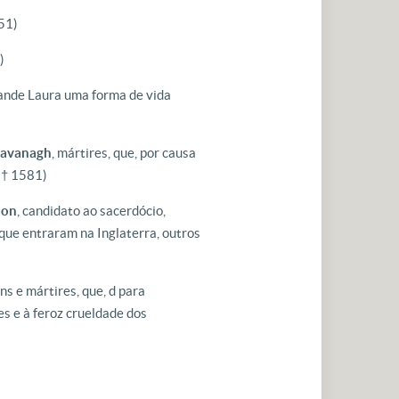
51)
)
rande Laura uma forma de vida
Cavanagh
, mártires, que, por causa
 († 1581)
son
, candidato ao sacerdócio,
que entraram na Inglaterra, outros
ens e mártires, que, d para
s e à feroz crueldade dos