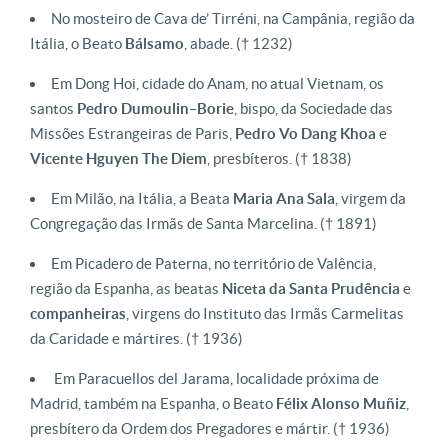
No mosteiro de Cava de’ Tirréni, na Campânia, região da
Itália, o Beato
Bálsamo
, abade.
(† 1232)
Em Dong Hoi, cidade do Anam, no atual Vietnam, os
santos
Pedro
Dumoulin
–
Borie
, bispo, da Sociedade das
Missões Estrangeiras de Paris,
Pedro Vo Dang Khoa
e
Vicente Hguyen The Diem
, presbíteros.
(† 1838)
Em Milão, na Itália, a Beata
Maria Ana Sala
, virgem da
Congregação das Irmãs de Santa Marcelina.
(† 1891)
Em Picadero de Paterna, no território de Valência,
região da Espanha, as beatas
Niceta da Santa Prudência
e
companheiras
, virgens do Instituto das Irmãs Carmelitas
da Caridade e mártires.
(† 1936)
Em Paracuellos del Jarama, localidade próxima de
Madrid, também na Espanha, o Beato
Félix Alonso Muñiz
,
presbítero da Ordem dos Pregadores e mártir.
(† 1936)