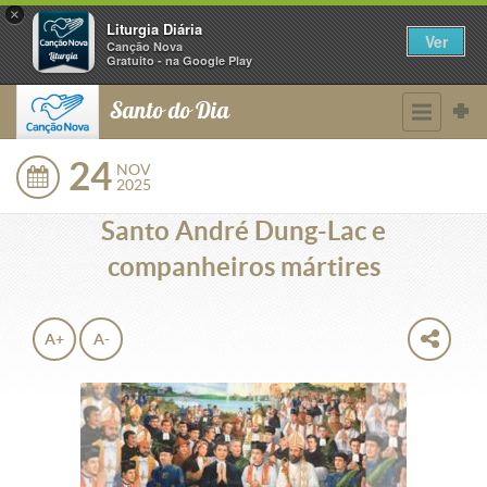
×
Liturgia Diária
Ver
Canção Nova
Gratuito - na Google Play
Santo do Dia
24
NOV
2025
Santo André Dung-Lac e
companheiros mártires
A+
A-