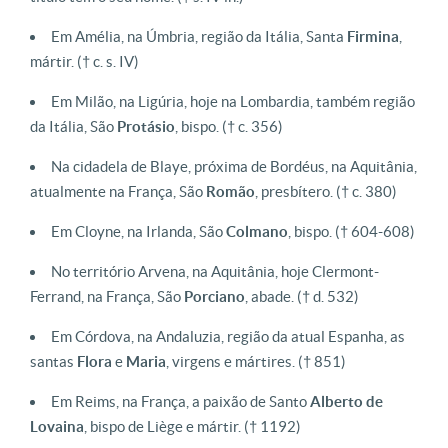
Em Amélia, na Úmbria, região da Itália, Santa
Firmina
,
mártir.
(† c. s. IV)
Em Milão, na Ligúria, hoje na Lombardia, também região
da Itália, São
Protásio
, bispo.
(† c. 356)
Na cidadela de Blaye, próxima de Bordéus, na Aquitânia,
atualmente na França, São
Romão
, presbítero.
(† c. 380)
Em Cloyne, na Irlanda, São
Colmano
, bispo.
(† 604-608)
No território Arvena, na Aquitânia, hoje Clermont-
Ferrand, na França, São
Porciano
, abade.
(† d. 532)
Em Córdova, na Andaluzia, região da atual Espanha, as
santas
Flora
e
Maria
, virgens e mártires.
(† 851)
Em Reims, na França, a paixão de Santo
Alberto
de
Lovaina
, bispo de Liège e mártir.
(† 1192)