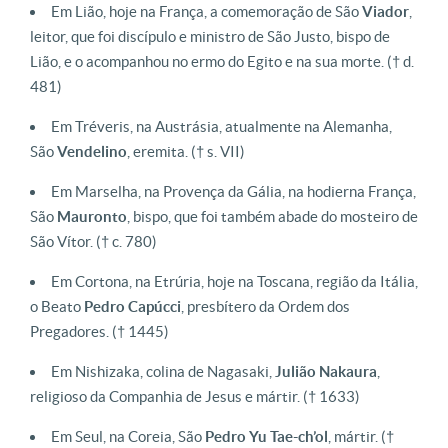
Em Lião, hoje na França, a comemoração de São
Viador
,
leitor, que foi discípulo e ministro de São Justo, bispo de
Lião, e o acompanhou no ermo do Egito e na sua morte. († d.
481)
Em Tréveris, na Austrásia, atualmente na Alemanha,
São
Vendelino
, eremita. († s. VII)
Em Marselha, na Provença da Gália, na hodierna França,
São
Mauronto
, bispo, que foi também abade do mosteiro de
São Vítor. († c. 780)
Em Cortona, na Etrúria, hoje na Toscana, região da Itália,
o Beato
Pedro
Capúcci
, presbítero da Ordem dos
Pregadores. († 1445)
Em Nishizaka, colina de Nagasaki,
Julião Nakaura
,
religioso da Companhia de Jesus e mártir. († 1633)
Em Seul, na Coreia, São
Pedro Yu Tae-ch’ol
, mártir. (†