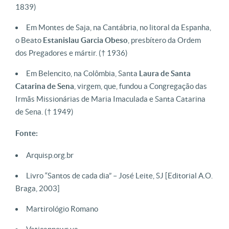
1839)
Em Montes de Saja, na Cantábria, no litoral da Espanha,
o Beato
Estanislau Garcia Obeso
, presbítero da Ordem
dos Pregadores e mártir. († 1936)
Em Belencito, na Colômbia, Santa
Laura de Santa
Catarina de Sena
, virgem, que, fundou a Congregação das
Irmãs Missionárias de Maria Imaculada e Santa Catarina
de Sena. († 1949)
Fonte:
Arquisp.org.br
Livro “Santos de cada dia” – José Leite, SJ [Editorial A.O.
Braga, 2003]
Martirológio Romano