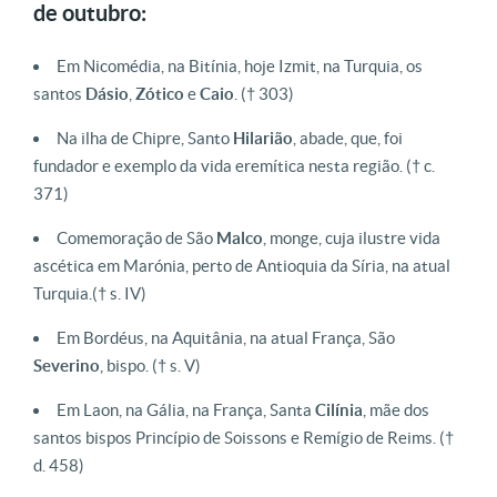
de outubro:
Em Nicomédia, na Bitínia, hoje Izmit, na Turquia, os
santos
Dásio
,
Zótico
e
Caio
. († 303)
Na ilha de Chipre, Santo
Hilarião
, abade, que, foi
fundador e exemplo da vida eremítica nesta região. († c.
371)
Comemoração de São
Malco
, monge, cuja ilustre vida
ascética em Marónia, perto de Antioquia da Síria, na atual
Turquia.(† s. IV)
Em Bordéus, na Aquitânia, na atual França, São
Severino
, bispo. († s. V)
Em Laon, na Gália, na França, Santa
Cilínia
, mãe dos
santos bispos Princípio de Soissons e Remígio de Reims. (†
d. 458)