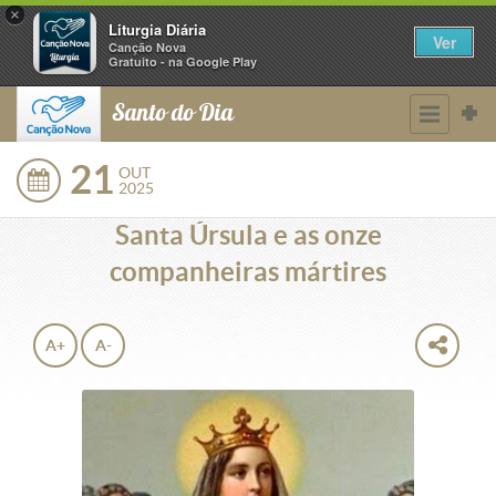
×
Liturgia Diária
Ver
Canção Nova
Gratuito - na Google Play
Santo do Dia
21
OUT
2025
Santa Úrsula e as onze
companheiras mártires
A+
A-