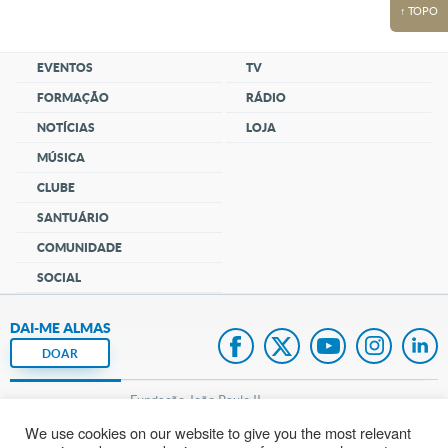
↑ TOPO
EVENTOS
TV
FORMAÇÃO
RÁDIO
NOTÍCIAS
LOJA
MÚSICA
CLUBE
SANTUÁRIO
COMUNIDADE
SOCIAL
DAI-ME ALMAS
DOAR
Fundação João Paulo II
We use cookies on our website to give you the most relevant
Pedido de Oração