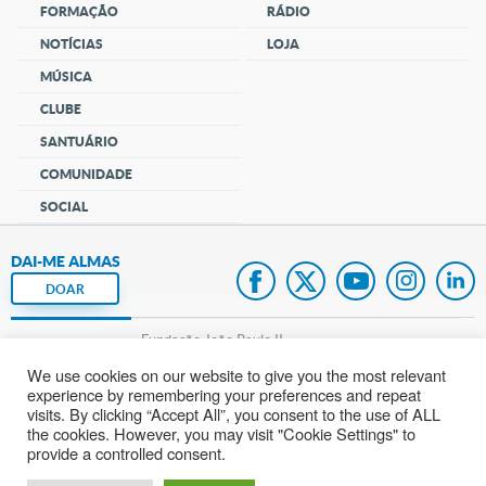
FORMAÇÃO
RÁDIO
NOTÍCIAS
LOJA
MÚSICA
CLUBE
SANTUÁRIO
COMUNIDADE
SOCIAL
DAI-ME ALMAS
DOAR
Fundação João Paulo II
We use cookies on our website to give you the most relevant
Pedido de Oração
experience by remembering your preferences and repeat
visits. By clicking “Accept All”, you consent to the use of ALL
Mapa do site
the cookies. However, you may visit "Cookie Settings" to
provide a controlled consent.
Internacional