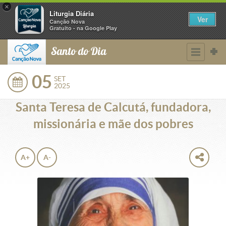
×
Liturgia Diária
Ver
Canção Nova
Gratuito - na Google Play
Santo do Dia
05
SET
2025
Santa Teresa de Calcutá, fundadora,
missionária e mãe dos pobres
A+
A-