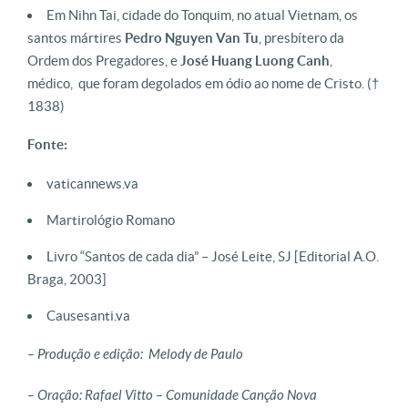
Em Nihn Tai, cidade do Tonquim, no atual Vietnam, os
santos mártires
Pedro
Nguyen
Van Tu
, presbítero da
Ordem dos Pregadores, e
José Huang Luong Canh
,
médico, que foram degolados em ódio ao nome de Cristo.
(†
1838)
Fonte:
vaticannews.va
Martirológio Romano
Livro “Santos de cada dia” – José Leite, SJ [Editorial A.O.
Braga, 2003]
Causesanti.va
– Produção e edição: Melody de Paulo
– Oração: Rafael Vitto – Comunidade Canção Nova