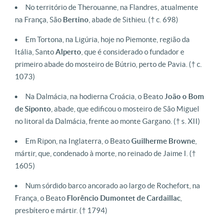
No território de Therouanne, na Flandres, atualmente
na França, São
Bertino
, abade de Sithieu.
(† c. 698)
Em Tortona, na Ligúria, hoje no Piemonte, região da
Itália, Santo
Alperto
, que é considerado o fundador e
primeiro abade do mosteiro de Bútrio, perto de Pavia.
(† c.
1073)
Na Dalmácia, na hodierna Croácia, o Beato
João o Bom
de Siponto
, abade, que edificou o mosteiro de São Miguel
no litoral da Dalmácia, frente ao monte Gargano.
(† s. XII)
Em Ripon, na Inglaterra, o Beato
Guilherme
Browne
,
mártir, que, condenado à morte, no reinado de Jaime I.
(†
1605)
Num sórdido barco ancorado ao largo de Rochefort, na
França, o Beato
Florêncio
Dumontet de Cardaillac
,
presbítero e mártir.
(† 1794)