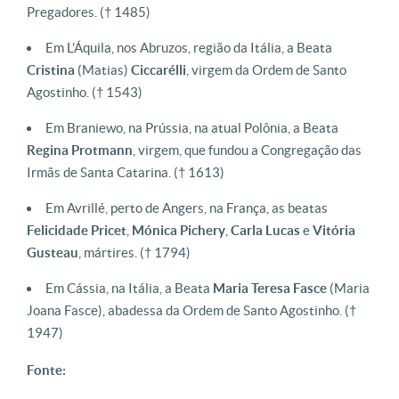
Pregadores.
(† 1485)
Em L’Áquila, nos Abruzos, região da Itália, a Beata
Cristina
(Matias)
Ciccarélli
, virgem da Ordem de Santo
Agostinho.
(† 1543)
E
m Braniewo, na Prússia, na atual Polônia, a Beata
Regina Protmann
, virgem, que fundou a Congregação das
Irmãs de Santa Catarina.
(† 1613)
Em Avrillé, perto de Angers, na França, as beatas
Felicidade Pricet
,
Mónica Pichery
,
Carla
Lucas
e
Vitória
Gusteau
, mártires.
(† 1794)
Em Cássia, na Itália, a Beata
Maria
Teresa
Fasce
(Maria
Joana Fasce), abadessa da Ordem de Santo Agostinho.
(†
1947)
Fonte: