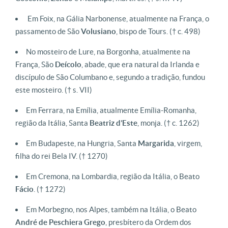
Em Foix, na Gália Narbonense, atualmente na França, o
passamento de São
Volusiano
, bispo de Tours.
(† c. 498)
No mosteiro de Lure, na Borgonha, atualmente na
França, São
Deícolo
, abade, que era natural da Irlanda e
discípulo de São Columbano e, segundo a tradição, fundou
este mosteiro.
(† s. VII)
Em Ferrara, na Emília, atualmente Emília-Romanha,
região da Itália, Santa
Beatriz d’Este
, monja.
(† c. 1262)
Em Budapeste, na Hungria, Santa
Margarida
, virgem,
filha do rei Bela IV.
(† 1270)
Em Cremona, na Lombardia, região da Itália, o Beato
Fácio
.
(† 1272)
Em Morbegno, nos Alpes, também na Itália, o Beato
André de Peschiera Grego
, presbítero da Ordem dos