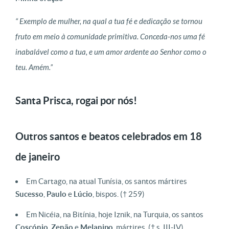
“ Exemplo de mulher, na qual a tua fé e dedicação se tornou
fruto em meio à comunidade primitiva. Conceda-nos uma fé
inabalável como a tua, e um amor ardente ao Senhor como o
teu. Amém.”
Santa Prisca, rogai por nós!
Outros santos e beatos celebrados em 18
de janeiro
Em Cartago, na atual Tunísia, os santos mártires
Sucesso
,
Paulo
e
Lúcio
, bispos.
(† 259)
Em Nicéia, na Bitínia, hoje Iznik, na Turquia, os santos
Coscónio
,
Zenão
e
Melanipo
, mártires.
(† s. III-IV)