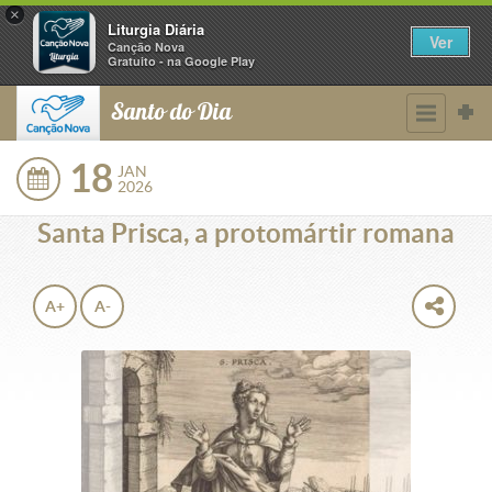
×
Liturgia Diária
Ver
Canção Nova
Gratuito - na Google Play
Santo do Dia
18
JAN
2026
Santa Prisca, a protomártir romana
A+
A-