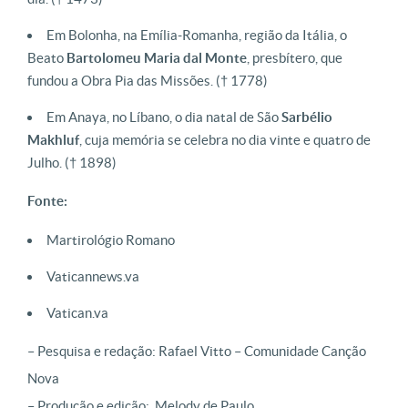
Em Bolonha, na Emília-Romanha, região da Itália, o
Beato
Bartolomeu Maria dal Monte
, presbítero, que
fundou a Obra Pia das Missões. († 1778)
Em Anaya, no Líbano, o dia natal de São
Sarbélio
Makhluf
, cuja memória se celebra no dia vinte e quatro de
Julho. († 1898)
Fonte:
Martirológio Romano
Vaticannews.va
Vatican.va
– Pesquisa e redação: Rafael Vitto – Comunidade Canção
Nova
– Produção e edição: Melody de Paulo