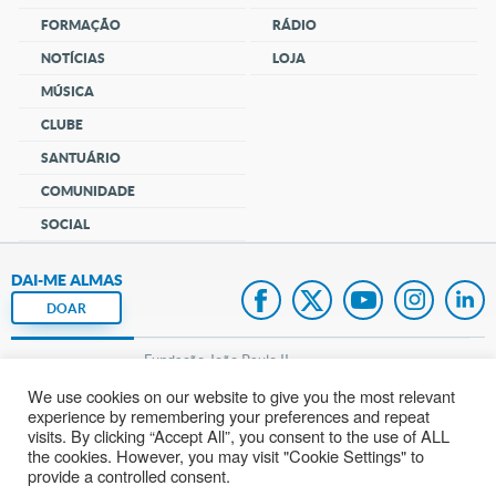
FORMAÇÃO
RÁDIO
NOTÍCIAS
LOJA
MÚSICA
CLUBE
SANTUÁRIO
COMUNIDADE
SOCIAL
DAI-ME ALMAS
DOAR
Fundação João Paulo II
We use cookies on our website to give you the most relevant
Pedido de Oração
experience by remembering your preferences and repeat
visits. By clicking “Accept All”, you consent to the use of ALL
Mapa do site
the cookies. However, you may visit "Cookie Settings" to
provide a controlled consent.