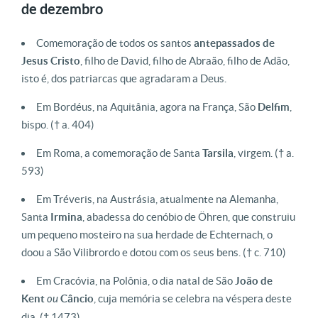
de dezembro
Comemoração de todos os santos
antepassados de
Jesus Cristo
, filho de David, filho de Abraão, filho de Adão,
isto é, dos patriarcas que agradaram a Deus.
Em Bordéus, na Aquitânia, agora na França, São
Delfim
,
bispo. († a. 404)
Em Roma, a comemoração de Santa
Tarsila
, virgem. († a.
593)
Em Tréveris, na Austrásia, atualmente na Alemanha,
Santa
Irmina
, abadessa do cenóbio de Öhren, que construiu
um pequeno mosteiro na sua herdade de Echternach, o
doou a São Vilibrordo e dotou com os seus bens. († c. 710)
Em Cracóvia, na Polônia, o dia natal de São
João de
Kent
ou
Câncio
, cuja memória se celebra na véspera deste
dia. († 1473)