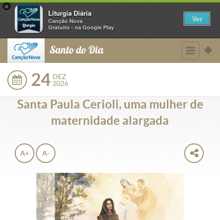
×
Liturgia Diária
Ver
Canção Nova
Gratuito - na Google Play
Santo do Dia
24
DEZ
2026
Santa Paula Cerioli, uma mulher de
maternidade alargada
A+
A-