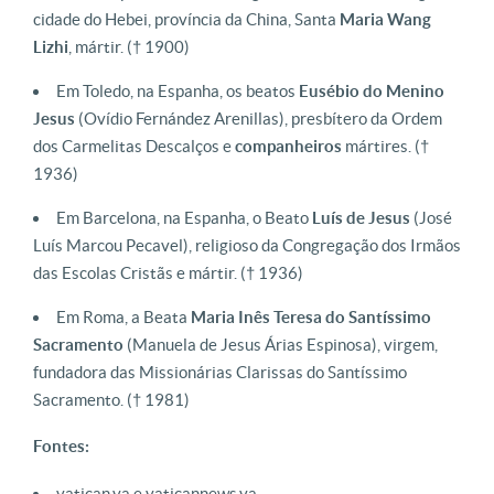
cidade do Hebei, província da China, Santa
Maria Wang
Lizhi
, mártir. († 1900)
Em Toledo, na Espanha, os beatos
Eusébio do Menino
Jesus
(Ovídio Fernández Arenillas), presbítero da Ordem
dos Carmelitas Descalços e
companheiros
mártires. (†
1936)
Em Barcelona, na Espanha, o Beato
Luís de Jesus
(José
Luís Marcou Pecavel), religioso da Congregação dos Irmãos
das Escolas Cristãs e mártir. († 1936)
Em Roma, a Beata
Maria Inês Teresa do Santíssimo
Sacramento
(Manuela de Jesus Árias Espinosa), virgem,
fundadora das Missionárias Clarissas do Santíssimo
Sacramento. († 1981)
Fontes:
vatican.va e vaticannews.va