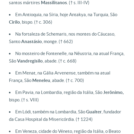
santos mártires
Massilitanos
. († s. III-IV)
Em Antioquia, na Síria, hoje Antakya, na Turquia, São
Cirilo
, bispo. († c. 306)
Na fortaleza de Schemaris, nos montes do Cáucaso,
Santo
Anastásio
, monge. († 662)
No mosteiro de Fontenelle, na Nêustria, na atual França,
São
Vandregisilo
, abade. († c. 668)
Em Menat, na Gália Arvenense, também na atual
França, São
Meneleu
, abade. († c. 700)
Em Pavia, na Lombardia, região da Itália, São
Jerônimo,
bispo. († s. VIII)
Em Lódi, também na Lombardia, São
Gualter
, fundador
da Casa Hospital da Misericórdia. († 1224)
Em Veneza, cidade do Véneto, região da Itália, o Beato