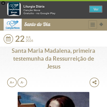
×
Liturgia Diária
Ver
Canção Nova
Gratuito - na Google Play
Santo do Dia
22
JUL
2026
Santa Maria Madalena, primeira
testemunha da Ressurreição de
Jesus
A+
A-