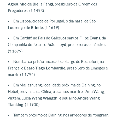
Agostinho de Biella Fángi
, presbítero da Ordem dos
Pregadores. († 1493)
Em Lisboa, cidade de Portugal, o dia natal de São
Lourenço de Brinde.
(† 1619)
Em Cardiff, no País de Gales, os santos
Filipe
Evans
, da
Companhia de Jesus, e
João
Lloyd
, presbíteros e mártires.
(† 1679)
Num barco-prisão ancorado ao largo de Rochefort, na
França, o Beato
Tiago
Lombardie
, presbítero de Limoges e
mártir. († 1794)
Em Majiazhuang, localidade próxima de Daining, no
Hebei, província da China, os santos mártires
Ana
Wang
,
virgem,
Lúcia
Wang
Wangzhi
e seu filho
André
Wang
Tianking
. († 1900)
Também próximo de Daining, nos arredores de Yongnian,