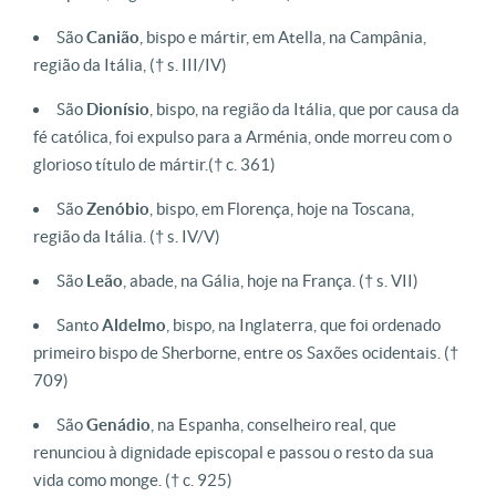
São
Canião
, bispo e mártir, em Atella, na Campânia,
região da Itália, († s. III/IV)
São
Dionísio
, bispo, na região da Itália, que por causa da
fé católica, foi expulso para a Arménia, onde morreu com o
glorioso título de mártir.(† c. 361)
São
Zenóbio
, bispo, em Florença, hoje na Toscana,
região da Itália.
(† s. IV/V)
São
Leão
, abade, na Gália, hoje na França.
(† s. VII)
Santo
Aldelmo
, bispo, na Inglaterra, que foi ordenado
primeiro bispo de Sherborne, entre os Saxões ocidentais. (†
709)
São
Genádio
, na Espanha, conselheiro real, que
renunciou à dignidade episcopal e passou o resto da sua
vida como monge. († c. 925)