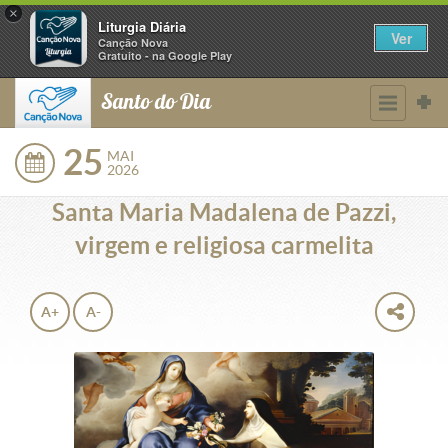
×
Liturgia Diária
Ver
Canção Nova
Gratuito - na Google Play
Santo do Dia
25
MAI
2026
Santa Maria Madalena de Pazzi,
virgem e religiosa carmelita
A+
A-