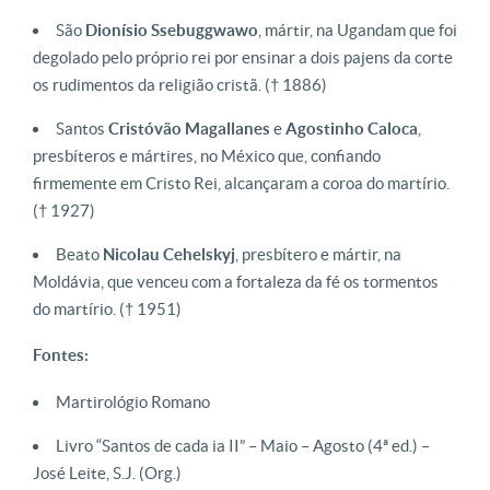
São
Dionísio Ssebuggwawo
, mártir, na Ugandam que foi
degolado pelo próprio rei por ensinar a dois pajens da corte
os rudimentos da religião cristã. († 1886)
Santos
Cristóvão
Magallanes
e
Agostinho
Caloca
,
presbíteros e mártires, no México que, confiando
firmemente em Cristo Rei, alcançaram a coroa do martírio.
(† 1927)
Beato
Nicolau Cehelskyj
, presbítero e mártir, na
Moldávia, que venceu com a fortaleza da fé os tormentos
do martírio. († 1951)
Fontes:
Martirológio Romano
Livro “Santos de cada ia II” – Maio – Agosto (4ª ed.) –
José Leite, S.J. (Org.)