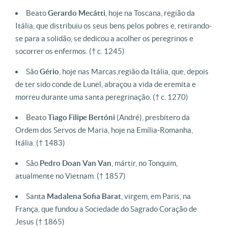
Beato
Gerardo Mecátti
, hoje na Toscana, região da
Itália, que distribuiu os seus bens pelos pobres e, retirando-
se para a solidão, se dedicou a acolher os peregrinos e
socorrer os enfermos. († c. 1245)
São
Gério
, hoje nas Marcas,região da Itália, que, depois
de ter sido conde de Lunel, abraçou a vida de eremita e
morreu durante uma santa peregrinação. († c. 1270)
Beato
Tiago Filipe
Bertóni
(André), presbítero da
Ordem dos Servos de Maria, hoje na Emília-Romanha,
Itália. († 1483)
São
Pedro Doan Van Van
, mártir, no Tonquim,
atualmente no Vietnam. († 1857)
Santa
Madalena Sofia Barat
, virgem, em Paris, na
França, que fundou a Sociedade do Sagrado Coração de
Jesus († 1865)