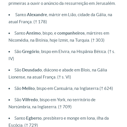
primeiras a ouvir o anúncio da ressurreição em Jerusalém.
Santo
Alexandre
, mártir em Lião, cidade da Gália, na
atual França. († 178)
Santo
Antimo
, bispo, e
companheiros
, mártires em
Nicomédia, na Bitínia, hoje Izmit, na Turquia. († 303)
São
Gregório
, bispo em Elvira, na Hispânia Bética. († s.
IV)
São
Deusdado
, diácono e abade em Blois, na Gália
Lionense, na atual França. († s. VI)
São
Melito
, bispo em Cantuária, na Inglaterra.(† 624)
São
Vilfredo
, bispo em York, no território de
Nortúmbria, na Inglaterra. († 709)
Santo
Egberto
, presbítero e monge em Iona, ilha da
Escócia. († 729)