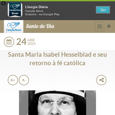
×
Liturgia Diária
Ver
Canção Nova
Gratuito - na Google Play
Santo do Dia
24
ABR
2025
Santa Maria Isabel Hesselblad e seu
retorno à fé católica
A+
A-