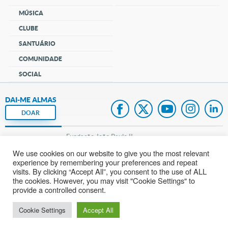
MÚSICA
CLUBE
SANTUÁRIO
COMUNIDADE
SOCIAL
DAI-ME ALMAS
DOAR
Fundação João Paulo II
We use cookies on our website to give you the most relevant
Pedido de Oração
experience by remembering your preferences and repeat
visits. By clicking “Accept All”, you consent to the use of ALL
Mapa do site
the cookies. However, you may visit "Cookie Settings" to
provide a controlled consent.
Internacional
Cookie Settings
Accept All
© 2002 – 2026
Todos os direitos reservados.
cancaonova.com