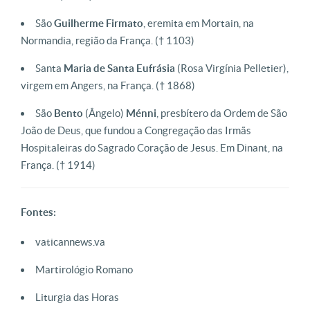
São
Guilherme
Firmato
, eremita em Mortain, na
Normandia, região da França. († 1103)
Santa
Maria de Santa Eufrásia
(Rosa Virgínia Pelletier),
virgem em Angers, na França. († 1868)
São
Bento
(Ângelo)
Ménni
, presbítero da Ordem de São
João de Deus, que fundou a Congregação das Irmãs
Hospitaleiras do Sagrado Coração de Jesus. Em Dinant, na
França. († 1914)
Fontes:
vaticannews.va
Martirológio Romano
Liturgia das Horas