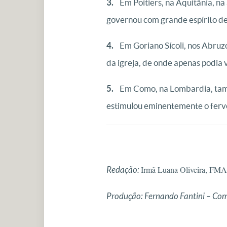
3.
Em Poitiers, na Aquitânia, na
governou com grande espírito de
4.
Em Goriano Sícoli, nos Abruzo
da igreja, de onde apenas podia v
5.
Em Como, na Lombardia, tamb
estimulou eminentemente o fervo
Irmã Luana Oliveira, FMA 
Redação:
Produção: Fernando Fantini – C