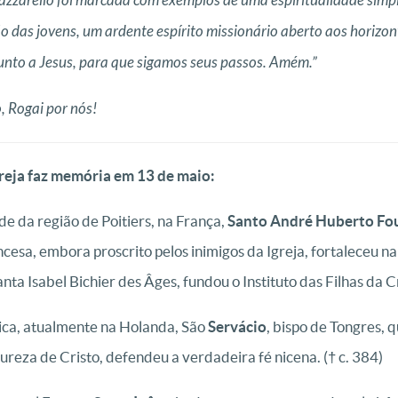
zzarello foi marcada com exemplos de uma espiritualidade simple
das jovens, um ardente espírito missionário aberto aos horizonte
unto a Jesus, para que sigamos seus passos. Amém.”
 Rogai por nós!
greja faz memória em 13 de maio:
e da região de Poitiers, na França,
Santo André Huberto Fo
sa, embora proscrito pelos inimigos da Igreja, fortaleceu na fé
nta Isabel Bichier des Âges, fundou o Instituto das Filhas da C
ica, atualmente na Holanda, São
Servácio
, bispo de Tongres, 
tureza de Cristo, defendeu a verdadeira fé nicena.
(† c. 384)