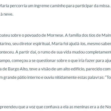
aria percorria um íngreme caminho para participar da missa. 
 à neve.
bateu sobre o povoado de Mornese. A família dos tios de Main 
arino, seu diretor espiritual, Maria foi ajudá-los, mesmo sabe
onteceu. A partir daí, o rumo de sua vida mudou completamente
mpo, começou a se questionar sobre o que iria fazer para ajud
a de Bargo Alto, teve a visão de um alto edifício, parecido co
grande pátio interno e ouviu nitidamente estas palavras: “To
reendeu que a voz que confiava a ela as meninas era a de No