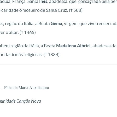
 actual França, Santa
Inês
, abadessa, que, consagrada pela bê
 caridade o mosteiro de Santa Cruz.
(† 588)
s, região da Itália, a Beata
Gema
, virgem, que viveu encerra
er o altar.
(† 1465)
ém região da Itália, a Beata
Madalena Albríci
, abadessa da
r das irmãs religiosas.
(† 1834)
– Filha de Maria Auxiliadora
omunidade Canção Nova