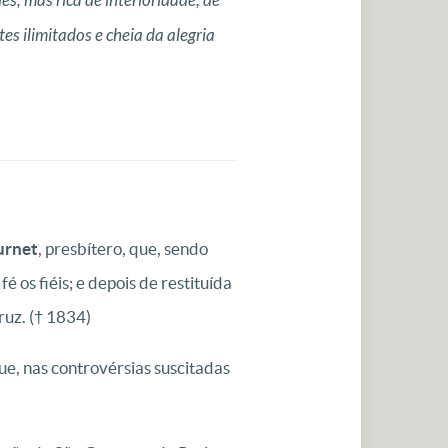
s, mas rica de interioridade, de
s ilimitados e cheia da alegria
urnet
, presbítero, que, sendo
 os fiéis; e depois de restituída
ruz. († 1834)
que, nas controvérsias suscitadas