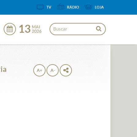
TV
RÁDIO
LOJA
13
MAI
2026
ia
A+
A-