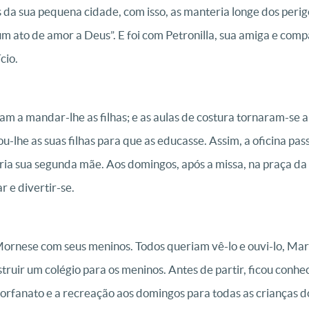
ns da sua pequena cidade, com isso, as manteria longe dos peri
um ato de amor a Deus”. E foi com Petronilla, sua amiga e co
cio.
 a mandar-lhe as filhas; e as aulas de costura tornaram-se a
-lhe as suas filhas para que as educasse. Assim, a oficina pas
a sua segunda mãe. Aos domingos, após a missa, na praça da i
r e divertir-se.
rnese com seus meninos. Todos queriam vê-lo e ouvi-lo, Ma
truir um colégio para os meninos. Antes de partir, ficou conhe
, o orfanato e a recreação aos domingos para todas as crianças