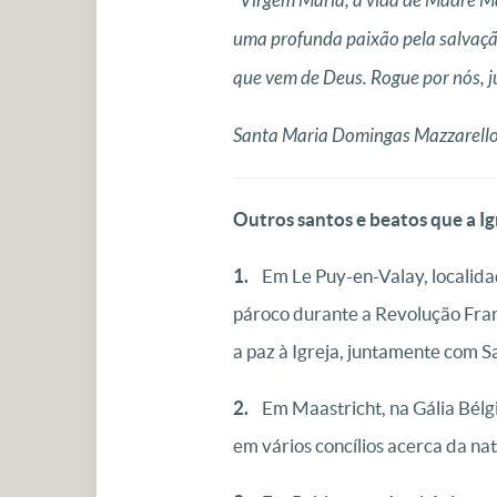
“Virgem Maria, a vida de Madre Ma
uma profunda paixão pela salvação 
que vem de Deus. Rogue por nós, j
Santa Maria Domingas Mazzarello,
Outros santos e beatos que a I
1.
Em Le Puy-en-Valay, localidad
pároco durante a Revolução France
a paz à Igreja, juntamente com Sa
2.
Em Maastricht, na Gália Bélg
em vários concílios acerca da na