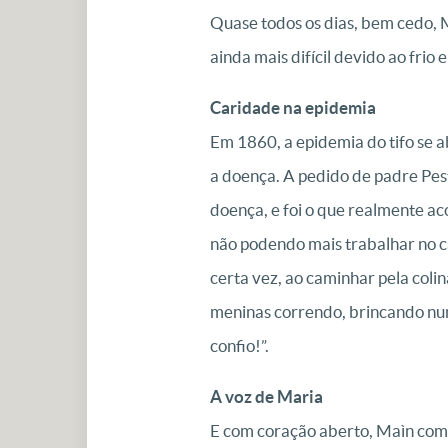
Quase todos os dias, bem cedo, M
ainda mais difícil devido ao frio e
Caridade na epidemia
Em 1860, a epidemia do tifo se a
a doença. A pedido de padre Pest
doença, e foi o que realmente ac
não podendo mais trabalhar no ca
certa vez, ao caminhar pela colin
meninas correndo, brincando num 
confio!”.
A voz de Maria
E com coração aberto, Maìn comp