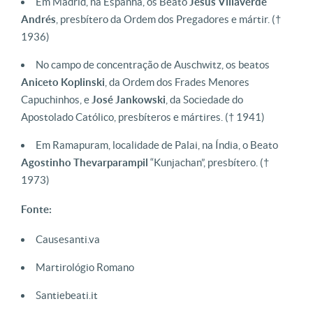
Em Madrid, na Espanha, os Beato
Jesus Villaverde
Andrés
, presbítero da Ordem dos Pregadores e mártir.
(†
1936)
No campo de concentração de Auschwitz, os beatos
Aniceto
Koplinski
, da Ordem dos Frades Menores
Capuchinhos, e
José
Jankowski
, da Sociedade do
Apostolado Católico, presbíteros e mártires.
(† 1941)
Em Ramapuram, localidade de Palai, na Índia, o Beato
Agostinho Thevarparampil
“Kunjachan”, presbítero.
(†
1973)
Fonte:
Causesanti.va
Martirológio Romano
Santiebeati.it