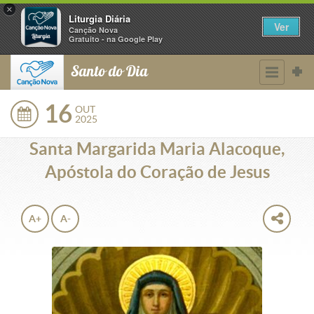
×
Liturgia Diária
Ver
Canção Nova
Gratuito - na Google Play
Santo do Dia
16
OUT
2025
Santa Margarida Maria Alacoque,
Apóstola do Coração de Jesus
A+
A-