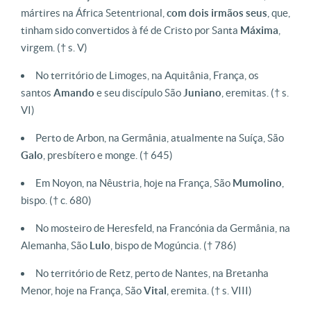
mártires na África Setentrional,
com dois irmãos seus
, que,
tinham sido convertidos à fé de Cristo por Santa
Máxima
,
virgem.
(† s. V)
No território de Limoges, na Aquitânia, França, os
santos
Amando
e seu discípulo São
Juniano
, eremitas.
(† s.
VI)
Perto de Arbon, na Germânia, atualmente na Suíça, São
Galo
, presbítero e monge.
(† 645)
Em Noyon, na Nêustria, hoje na França, São
Mumolino
,
bispo.
(† c. 680)
No mosteiro de Heresfeld, na Francónia da Germânia, na
Alemanha, São
Lulo
, bispo de Mogúncia.
(† 786)
No território de Retz, perto de Nantes, na Bretanha
Menor, hoje na França, São
Vital
, eremita.
(† s. VIII)