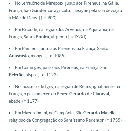
No território de Mirepoix, junto aos Pireneus, na Gália,
França, São
Gauderico
, agricultor, insigne pela sua devoção
a Mãe de Deus.
(† c. 900)
Em Brioude, na região dos Arvenos, na Aquitânia, na
França, Santa
Bonita
, virgem.
(† s. IX/XI)
Em Pamiers, junto aos Pireneus, na França, Santo
Anastásio
, monge.
(† c. 1085)
Em Cominges, junto aos Pireneus, na França, São
Beltrão
, bispo.
(† c. 1123)
No mosteiro de Igny, na região de Reims, igualmente na
França, o passamento do Beato
Gerardo
de
Claraval
,
abade.
(† 1177)
Em Materdómini, na Campânia, São
Gerardo
Majella
,
religioso da Congregação do Santíssimo Redentor.
(† 1755)