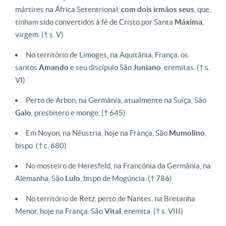
mártires na África Setentrional,
com dois irmãos seus
, que,
tinham sido convertidos à fé de Cristo por Santa
Máxima
,
virgem.
(† s. V)
No território de Limoges, na Aquitânia, França, os
santos
Amando
e seu discípulo São
Juniano
, eremitas.
(† s.
VI)
Perto de Arbon, na Germânia, atualmente na Suíça, São
Galo
, presbítero e monge.
(† 645)
Em Noyon, na Nêustria, hoje na França, São
Mumolino
,
bispo.
(† c. 680)
No mosteiro de Heresfeld, na Francónia da Germânia, na
Alemanha, São
Lulo
, bispo de Mogúncia.
(† 786)
No território de Retz, perto de Nantes, na Bretanha
Menor, hoje na França, São
Vital
, eremita.
(† s. VIII)