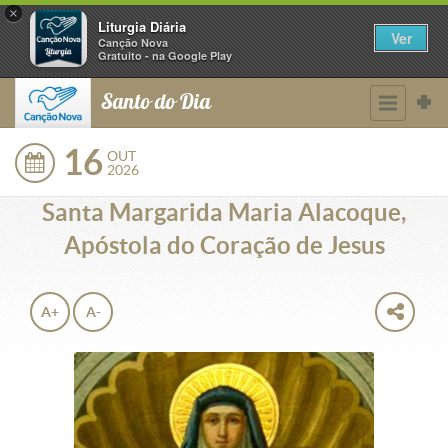
×
Liturgia Diária
Ver
Canção Nova
Gratuito - na Google Play
Santo do Dia
16
OUT
2026
Santa Margarida Maria Alacoque,
Apóstola do Coração de Jesus
A+
A-