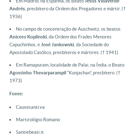
Em Madrid, na Espanha, os Beato
Jesus Villaverde
Andrés
, presbítero da Ordem dos Pregadores e mártir.
(†
1936)
No campo de concentração de Auschwitz, os beatos
Aniceto
Koplinski
, da Ordem dos Frades Menores
Capuchinhos, e
José
Jankowski
, da Sociedade do
Apostolado Católico, presbíteros e mártires.
(† 1941)
Em Ramapuram, localidade de Palai, na Índia, o Beato
Agostinho Thevarparampil
“Kunjachan”, presbítero.
(†
1973)
Fonte:
Causesanti.va
Martirológio Romano
Santiebeati.it