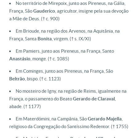
No território de Mirepoix, junto aos Pireneus, na Gália,
França, São
Gauderico
, agricultor, insigne pela sua devoção
a Mãe de Deus.
(† c. 900)
Em Brioude, na região dos Arvenos, na Aquitânia, na
França, Santa
Bonita
, virgem.
(† s. IX/XI)
Em Pamiers, junto aos Pireneus, na França, Santo
Anastásio
, monge.
(† c. 1085)
Em Cominges, junto aos Pireneus, na França, São
Beltrão
, bispo.
(† c. 1123)
No mosteiro de Igny, na região de Reims, igualmente na
França, o passamento do Beato
Gerardo
de
Claraval
,
abade.
(† 1177)
Em Materdómini, na Campânia, São
Gerardo
Majella
,
religioso da Congregação do Santíssimo Redentor.
(† 1755)