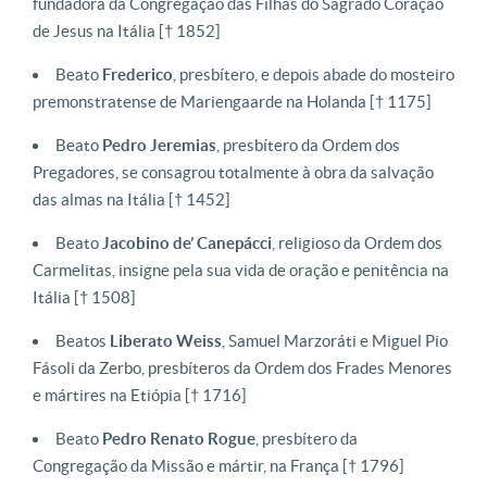
fundadora da Congregação das Filhas do Sagrado Coração
de Jesus na Itália [† 1852]
Beato
Frederico
, presbítero, e depois abade do mosteiro
premonstratense de Mariengaarde na Holanda [† 1175]
Beato
Pedro Jeremias
, presbítero da Ordem dos
Pregadores, se consagrou totalmente à obra da salvação
das almas na Itália [† 1452]
Beato
Jacobino de’ Canepácci
, religioso da Ordem dos
Carmelitas, insigne pela sua vida de oração e penitência na
Itália [† 1508]
Beatos
Liberato Weiss
, Samuel Marzoráti e Miguel Pio
Fásoli da Zerbo, presbíteros da Ordem dos Frades Menores
e mártires na Etiópia [† 1716]
Beato
Pedro Renato Rogue
, presbítero da
Congregação da Missão e mártir, na França [† 1796]