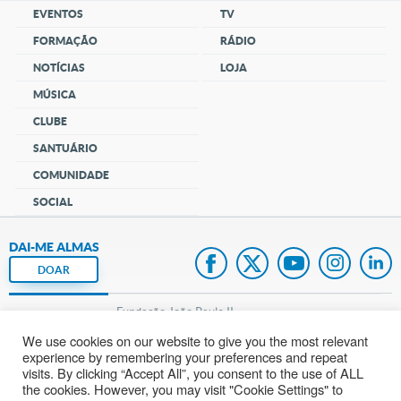
EVENTOS
TV
FORMAÇÃO
RÁDIO
NOTÍCIAS
LOJA
MÚSICA
CLUBE
SANTUÁRIO
COMUNIDADE
SOCIAL
DAI-ME ALMAS
DOAR
Fundação João Paulo II
We use cookies on our website to give you the most relevant
Pedido de Oração
experience by remembering your preferences and repeat
visits. By clicking “Accept All”, you consent to the use of ALL
Mapa do site
the cookies. However, you may visit "Cookie Settings" to