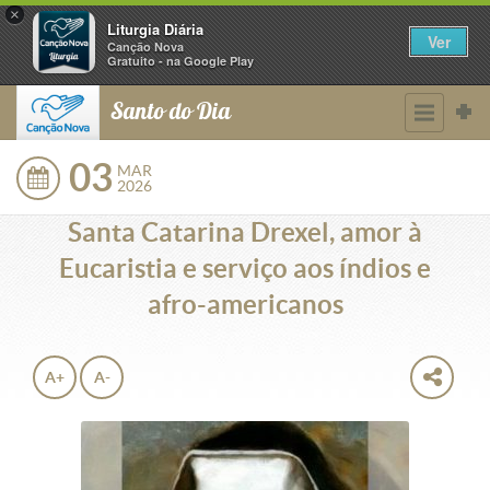
×
Liturgia Diária
Ver
Canção Nova
Gratuito - na Google Play
Santo do Dia
03
MAR
2026
Santa Catarina Drexel, amor à
Eucaristia e serviço aos índios e
afro-americanos
A+
A-