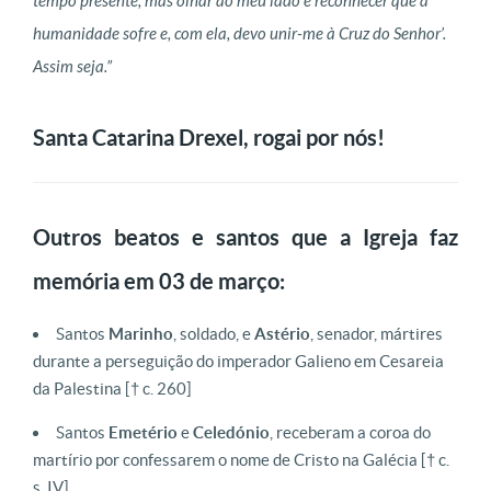
tempo presente, mas olhar ao meu lado e reconhecer que a
humanidade sofre e, com ela, devo unir-me à Cruz do Senhor’.
Assim seja.”
Santa Catarina Drexel, rogai por nós!
Outros beatos e santos que a Igreja faz
memória em 03 de março:
Santos
Marinho
, soldado, e
Astério
, senador, mártires
durante a perseguição do imperador Galieno em Cesareia
da Palestina [† c. 260]
Santos
Emetério
e
Celedónio
, receberam a coroa do
martírio por confessarem o nome de Cristo na Galécia [† c.
s. IV]