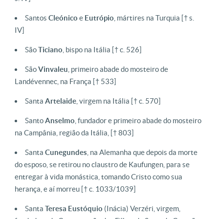
Santos
Cleónico
e
Eutrópio
, mártires na Turquia [† s.
IV]
São
Ticiano
, bispo na Itália [† c. 526]
São
Vinvaleu
, primeiro abade do mosteiro de
Landévennec, na França [† 533]
Santa
Artelaide
, virgem na Itália [† c. 570]
Santo
Anselmo
, fundador e primeiro abade do mosteiro
na Campânia, região da Itália, [† 803]
Santa
Cunegundes
, na Alemanha que depois da morte
do esposo, se retirou no claustro de Kaufungen, para se
entregar à vida monástica, tomando Cristo como sua
herança, e aí morreu [† c. 1033/1039]
Santa
Teresa Eustóquio
(Inácia) Verzéri, virgem,