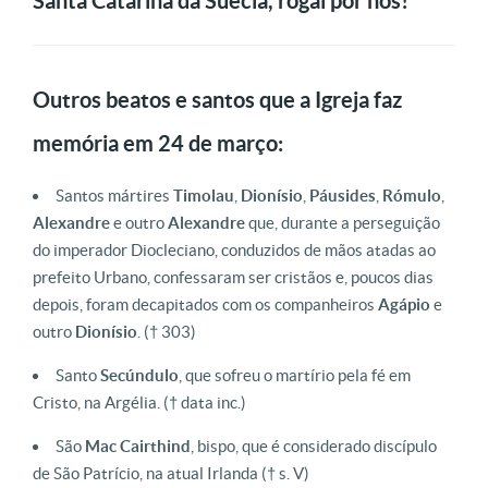
Santa Catarina da Suécia, rogai por nós!
Outros beatos e santos que a Igreja faz
memória em 24 de março:
Santos mártires
Timolau
,
Dionísio
,
Páusides
,
Rómulo
,
Alexandre
e outro
Alexandre
que, durante a perseguição
do imperador Diocleciano, conduzidos de mãos atadas ao
prefeito Urbano, confessaram ser cristãos e, poucos dias
depois, foram decapitados com os companheiros
Agápio
e
outro
Dionísio
.
(† 303)
Santo
Secúndulo
, que sofreu o martírio pela fé em
Cristo, na Argélia.
(† data inc.)
São
Mac
Cairthind
, bispo, que é considerado discípulo
de São Patrício, na atual Irlanda
(† s. V)