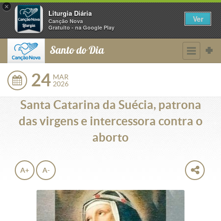
×
Liturgia Diária
Ver
Canção Nova
Gratuito - na Google Play
Santo do Dia
24
MAR
2026
Santa Catarina da Suécia, patrona
das virgens e intercessora contra o
aborto
A+
A-