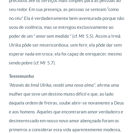
preciosos até os serviços mais simples para as pessoas ao
seu redor. Em sua presença, as pessoas se sentiam “como
no céu”. Ela é verdadeiramente bem-aventurada porque não
usou de violência, mas se entregou exclusivamente ao
poder de um ”
amor sem medida
” (cf.
Mt
5,5). Assim a Irmã
Ulrika pôde ser misericordiosa, sem ferir, ela pôde dar sem
esperar nada em troca; ela foi capaz de enriquecer, mesmo
sendo pobre (cf.
Mt
5,7).
Testemunho
“Através da Irmã Ulrika, recebi uma
nova alma
”
, afirma uma
mulher que teve um destino muito difícil e que, ao lado
daquela ordem de freiras, soube abrir-se novamente a Deus
e aos homens. Aqueles que encontraram amor verdadeiro e
desinteressado em nosso novo amor abençoado foram os
primeiros a considerar esta vida aparentemente modesta,