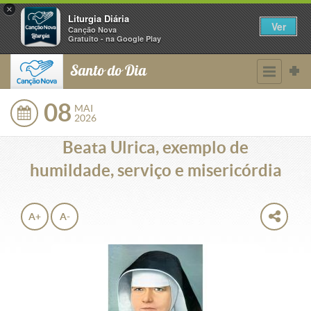
×
Liturgia Diária
Ver
Canção Nova
Gratuito - na Google Play
Santo do Dia
08
MAI
2026
Beata Ulrica, exemplo de
humildade, serviço e misericórdia
A+
A-