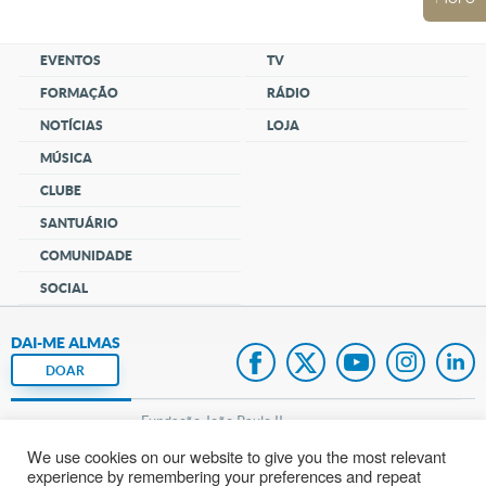
EVENTOS
TV
FORMAÇÃO
RÁDIO
NOTÍCIAS
LOJA
MÚSICA
CLUBE
SANTUÁRIO
COMUNIDADE
SOCIAL
DAI-ME ALMAS
DOAR
Fundação João Paulo II
We use cookies on our website to give you the most relevant
Pedido de Oração
experience by remembering your preferences and repeat