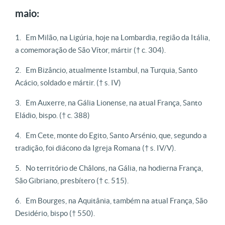
maio:
Em Milão, na Ligúria, hoje na Lombardia, região da Itália,
a comemoração de São Vítor, mártir († c. 304).
Em Bizâncio, atualmente Istambul, na Turquia, Santo
Acácio, soldado e mártir. († s. IV)
Em Auxerre, na Gália Lionense, na atual França, Santo
Eládio, bispo. († c. 388)
Em Cete, monte do Egito, Santo Arsénio, que, segundo a
tradição, foi diácono da Igreja Romana († s. IV/V).
No território de Châlons, na Gália, na hodierna França,
São Gibriano, presbítero († c. 515).
Em Bourges, na Aquitânia, também na atual França, São
Desidério, bispo († 550).