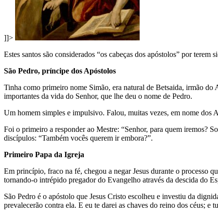
]]>
Estes santos são considerados “os cabeças dos apóstolos” por terem sid
São Pedro, príncipe dos Apóstolos
Tinha como primeiro nome Simão, era natural de Betsaida, irmão do A
importantes da vida do Senhor, que lhe deu o nome de Pedro.
Um homem simples e impulsivo. Falou, muitas vezes, em nome dos Apó
Foi o primeiro a responder ao Mestre: “Senhor, para quem iremos? So
discípulos: “Também vocês querem ir embora?”.
Primeiro Papa da Igreja
Em princípio, fraco na fé, chegou a negar Jesus durante o processo q
tornando-o intrépido pregador do Evangelho através da descida do Esp
São Pedro é o apóstolo que Jesus Cristo escolheu e investiu da dignidad
prevalecerão contra ela. E eu te darei as chaves do reino dos céus; e t