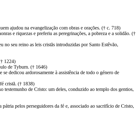
quem ajudou na evangelização com obras e orações. († c. 718)
nras e riquezas e preferiu as peregrinações, a pobreza e a solidão. (†
eu no seu reino as leis cristãs introduzidas por Santo Estêvão,
(† 1224)
bulo de Tyburn. († 1646)
e se dedicou ardorosamente à assistência de todo o género de
é cristã. († 1838)
oso testemunho de Cristo: um deles, conduzido ao templo dos gentios,
 pátria pelos perseguidores da fé e, associado ao sacrifício de Cristo,