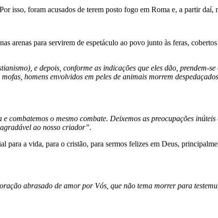
 Por isso, foram acusados de terem posto fogo em Roma e, a partir daí,
nas arenas para servirem de espetáculo ao povo junto às feras, cobertos
stianismo), e depois, conforme as indicações que eles dão, prendem-s
 mofas, homens envolvidos em peles de animais morrem despedaçados p
e combatemos o mesmo combate. Deixemos as preocupações inúteis e o
 agradável ao nosso criador”.
al para a vida, para o cristão, para sermos felizes em Deus, principal
 coração abrasado de amor por Vós, que não tema morrer para testem