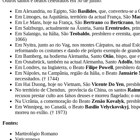
Outros santos e beatos celebrados em 30 de junho:
Em Alexandria, no Egipto, São
Basílides
, que, converteu-se a 
Em Limoges, na Aquitânia, território da actual França, São
Mar
Em Le Mans, hoje na França, São
Bertrano
ou
Berticrano
, b
Em Salzburgo, actualmente na Áustria, Santa
Erentrudes
, pri
Em Salanigo, na Itália, São
Teobaldo
, presbítero e eremita, q
1066)
Em Nyitra, junto ao rio Vag, nos montes Cárpatos, na atual Es
reformando os costumes e dando ele próprio exemplo de grande
Em Bamberg, na hodierna Alemanha, Santo
Otão
, bispo, que
Em Osnabrück, também na actual Alemanha, Santo
Adolfo
, b
Em Londres, na Inglaterra, o Beato
Filipe
Powell
, presbítero 
Em Nápoles, na Campânia, região da Itália, o Beato
Januário 
necessitados. († 1744)
Em Hai Duong, hoje no Vietnam, São
Vicente Do Yen
, presbí
No território de Chendun, província da China, os santos
Raim
recusou prestar culto aos falsos deuses e morreu flagelado; o o
Na Ucrânia, a comemoração do Beato
Zenão Kovalyk
, presb
Em Winnipeg, no Canadá, o Beato
Basílio Velyckovskyj
, bisp
morreu no exílio. († 1973)
Fontes:
Martirológio Romano
Vaticannews