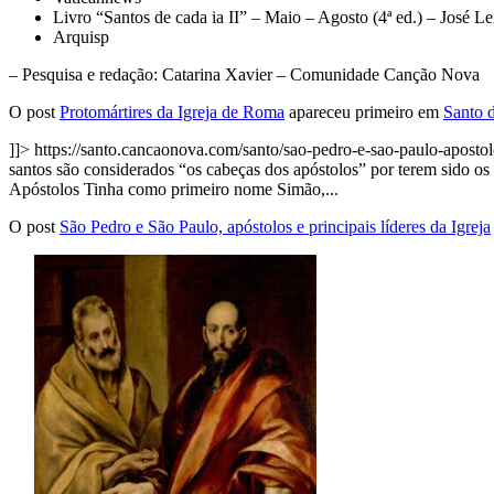
Livro “Santos de cada ia II” – Maio – Agosto (4ª ed.) – José Lei
Arquisp
– Pesquisa e redação: Catarina Xavier – Comunidade Canção Nova
O post
Protomártires da Igreja de Roma
apareceu primeiro em
Santo 
]]>
https://santo.cancaonova.com/santo/sao-pedro-e-sao-paulo-apostolo
santos são considerados “os cabeças dos apóstolos” por terem sido os p
Apóstolos Tinha como primeiro nome Simão,...
O post
São Pedro e São Paulo, apóstolos e principais líderes da Igreja