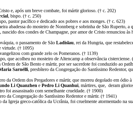
Cristo e, após um breve combate, foi mártir glorioso. († c. 202)
cial
, bispo. († c. 250)
ispo, pastor pacífico e dedicado aos pobres e aos monges. († c. 623)
meira abadessa do mosteiro de Nonnberg e sobrinha de São Ruperto, a 
ue, nascido dos condes de Champagne, por amor de Cristo renunciou às ho
lováquia, o passamento de São
Ladislau
, rei da Hungria, que restabelec
 virtude. († 1095)
 evangelizou com grande zelo os Pomeranos. († 1139)
ispo, que acolheu no mosteiro de Altencamp a observância cisterciense. 
da Ordem de São Bento e mártir, por ser sacerdote foi conduzido ao patí
Maria Sarnélli
, presbítero da Congregação do Santíssimo Redentor, qu
tero da Ordem dos Pregadores e mártir, que morreu degolado em ódio à f
undo
Li
Quanzhen
e
Pedro
Li
Quanhui
, mártires, que, deram glori
utro foi assassinado com semelhante crueldade. († 1900)
ítero da Congregação do Santíssimo Redentor e mártir. († 1941)
o da Igreja greco-católica da Ucrânia, foi cruelmente atormentado na sua