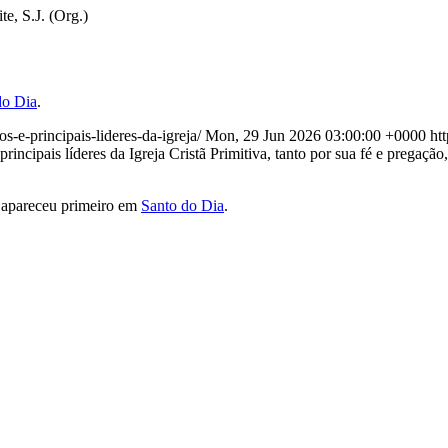
te, S.J. (Org.)
do Dia
.
s-e-principais-lideres-da-igreja/
Mon, 29 Jun 2026 03:00:00 +0000
ht
rincipais líderes da Igreja Cristã Primitiva, tanto por sua fé e pregaçã
apareceu primeiro em
Santo do Dia
.