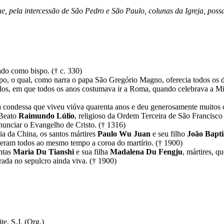
e, pela intercessão de São Pedro e São Paulo, colunas da Igreja, possa
ado como bispo. († c. 330)
spo, o qual, como narra o papa São Gregório Magno, oferecia todos os 
los, em que todos os anos costumava ir a Roma, quando celebrava a Miss
 condessa que viveu viúva quarenta anos e deu generosamente muitos do
 Beato
Raimundo Lúlio
, religioso da Ordem Terceira de São Francisco
nunciar o Evangelho de Cristo. († 1316)
ia da China, os santos mártires
Paulo Wu Juan
e seu filho
João Bapt
ceram todos ao mesmo tempo a coroa do martírio. († 1900)
ntas
Maria Du Tianshi
e sua filha
Madalena Du Fengju
, mártires, q
ada no sepulcro ainda viva. († 1900)
te, S.J. (Org.)