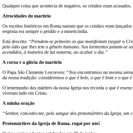
Qualquer coisa que acontecia de negativo, os cristãos eram acusados.
Atrocidades do martírio
Os escritos históricos em Roma narram que os cristãos eram lançados 
resposta era sempre o perdão e a misericórdia.
Está descrito:
“Prendem-se primeiro os que manifestam (seguir o Cri
pelo ódio que lhes tem o gênero humano. Aos tormentos juntam-se as
acendidos, à maneira de luz noturna, ao acabar o dia.”
A coroa e a glória do martírio
O Papa São Clemente I escreveu:
“Nos encontramos na mesma arena 
da nossa tradição: consideremos o que é belo, o que é bom e o que é
O testemunho dos mártires da nossa Igreja nos recorda o que é essenci
viveram tudo em Cristo.
A minha oração
“Senhor, concedei-me, pelo sangue dos protomártires da Igreja, um
Protomártires da Igreja de Roma, rogai por nós!