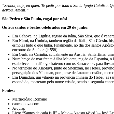
“Senhor, hoje, eu quero Te pedir por toda a Santa Igreja Católica. Qu
deixou. Amém!”
São Pedro e São Paulo, rogai por nós!
Outros santos e beatos celebrados em 29 de junho:
Em Génova, na Ligúria, região da Itália, São
Siro
, que é vener
Em Nárni, na Úmbria, também região da Itália, São
Cássio
, bi
esmolas tudo o que tinha. Finalmente, no dia dos santos Apósto
encontro do Senhor. († 558)
Em Gurk, na Caríntia, actualmente na Áustria, Santa
Ema
, uma
Num braço de mar frente à ilha Maiorca, região da Espanha, o
estabeleceu um diálogo fraterno com os Sarracenos, para lhes a
No território de Xiaoluyi, junto de Shenxian, no Hebei, provínc
perseguição dos Yihetuan, porque se declararam cristãos, mere
Em Dujiadun, um vilarejo na província chinesa do Hebei, as sa
escondido, morreram pelo nome cristão, sendo a segunda encerr
Fontes:
Martirológio Romano
cancaonova.com
Arquisp
Livro “Santos de cada ia II” – Maio – Agosto (4ª ed.) – José Lei