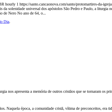
-BR
hourly
1
https://santo.cancaonova.com/santo/protomartires-da-igrej
s da solenidade universal dos apóstolos São Pedro e Paulo, a liturgia n
ão de Nero No ano de 64, o...
do Dia
.
urgia nos apresenta a memória de outros cristãos que se tornaram os pri
. Naquela época, a comunidade cristã, vítima de preconceitos, era tid