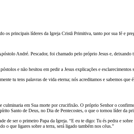
o os principais líderes da Igreja Cristã Primitiva, tanto por sua fé e pr
póstolo André. Pescador, foi chamado pelo próprio Jesus e, deixando 
stolos e não hesitou em pedir a Jesus explicações e esclarecimentos 
mente tu tens palavras de vida eterna; nós acreditamos e sabemos que é
ue culminaria em Sua morte por crucifixão. O próprio Senhor o confirmo
írito Santo de Deus, no Dia de Pentecostes, o que o tornou líder da p
e de ser o primeiro Papa da Igreja. “E eu te digo: Tu és pedra e sobre e
udo o que ligares sobre a terra, será ligado também nos céus.”